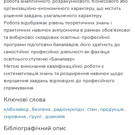
робота аналітичного, розрахункового, бізнесового або
організаційно-економічного характеру, що містить
рішення завдань узагальненого характеру.
Робота відображає рівень теоретичних знань і
практичних навичок випускника в рамках обов’язкової
та вибіркової складових освітньо-професійної
програми підготовки бакалаврів, його здатність до
самостійної професійної діяльності як фахівця
освітнього ступеню «Бакалавр».
Метою виконання кваліфікаційної роботи є
систематизація знань та розширення навичок щодо
вирішення завдань відповідно до професійного
спрямування.
Ключові слова
хлібозавод
,
безпека
,
радіонукліди
,
стан
,
продукція
,
сировина
,
ґрунт
,
довкілля
Бібліографічний опис