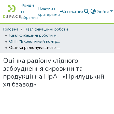
Фонди
Пошук за
та
Статистика
Увійти
критеріями
зібрання
Головна
Кваліфікаційні роботи
Кваліфікаційні роботи магістрів
ОПП "Екологічний контроль та аудит"
Оцінка радіонуклідного забруднення сировини та продукції на ПрАТ «Прилуцький хлібзавод»
Оцінка радіонуклідного
забруднення сировини та
продукції на ПрАТ «Прилуцький
хлібзавод»