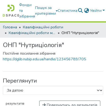
Фонди
Пошук за
та
Статистика
Увійти
критеріями
зібрання
Головна
Кваліфікаційні роботи
Кваліфікаційні роботи магістрів
ОНП "Нутриціологія"
ОНП "Нутриціологія"
Постійне посилання зібрання
https://dglib.nubip.edu.ua/handle/123456789/705
Переглянути
результатів
Повернутись до результатів