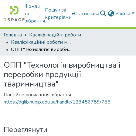
Фонди
Пошук за
та
Статистика
Увійти
критеріями
зібрання
Головна
Кваліфікаційні роботи
Кваліфікаційні роботи магістрів
ОПП "Технологія виробництва і переробки продукції тваринництва"
ОПП "Технологія виробництва і
переробки продукції
тваринництва"
Постійне посилання зібрання
https://dglib.nubip.edu.ua/handle/123456789/755
Переглянути