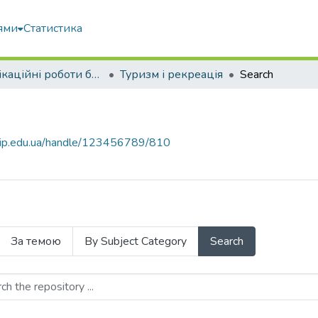
ями
Статистика
Кваліфікаційні роботи бакалаврів
Туризм і рекреація
Search
nubip.edu.ua/handle/123456789/810
За темою
By Subject Category
Search