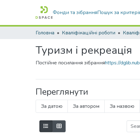
Фонди та зібрання
Пошук за критері
Головна
Кваліфікаційні роботи
Туризм і рекреація
Постійне посилання зібрання
https://dglib.
Переглянути
За датою
За автором
За назвою