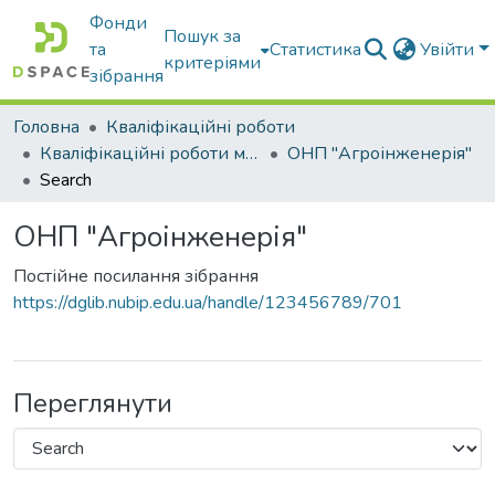
Фонди
Пошук за
та
Статистика
Увійти
критеріями
зібрання
Головна
Кваліфікаційні роботи
Кваліфікаційні роботи магістрів
ОНП "Агроінженерія"
Search
ОНП "Агроінженерія"
Постійне посилання зібрання
https://dglib.nubip.edu.ua/handle/123456789/701
Переглянути