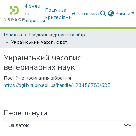
Фонди
Пошук за
та
Статистика
Увійти
критеріями
зібрання
Головна
Наукові журнали та збірники видань
Український часопис ветеринарних наук
Український часопис
ветеринарних наук
Постійне посилання зібрання
https://dglib.nubip.edu.ua/handle/123456789/695
Переглянути