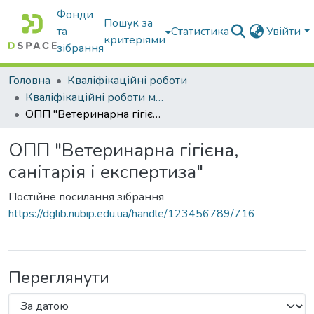
Фонди
Пошук за
та
Статистика
Увійти
критеріями
зібрання
Головна
Кваліфікаційні роботи
Кваліфікаційні роботи магістрів
ОПП "Ветеринарна гігієна, санітарія і експертиза"
ОПП "Ветеринарна гігієна,
санітарія і експертиза"
Постійне посилання зібрання
https://dglib.nubip.edu.ua/handle/123456789/716
Переглянути