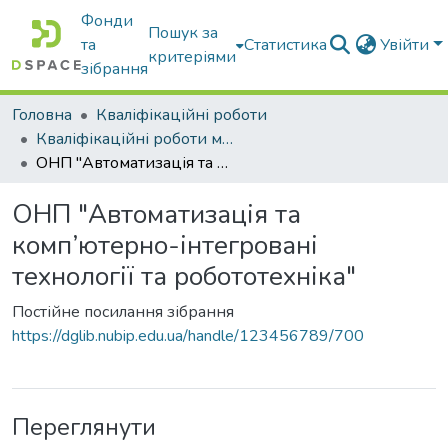
Фонди
Пошук за
та
Статистика
Увійти
критеріями
зібрання
Головна
Кваліфікаційні роботи
Кваліфікаційні роботи магістрів
ОНП "Автоматизація та комп’ютерно-інтегровані технології та робототехніка"
ОНП "Автоматизація та
комп’ютерно-інтегровані
технології та робототехніка"
Постійне посилання зібрання
https://dglib.nubip.edu.ua/handle/123456789/700
Переглянути