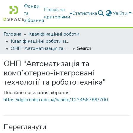
Фонди
Пошук за
та
Статистика
Увійти
критеріями
зібрання
Головна
Кваліфікаційні роботи
Кваліфікаційні роботи магістрів
ОНП "Автоматизація та комп’ютерно-інтегровані технології та робототехніка"
Search
ОНП "Автоматизація та
комп’ютерно-інтегровані
технології та робототехніка"
Постійне посилання зібрання
https://dglib.nubip.edu.ua/handle/123456789/700
Переглянути