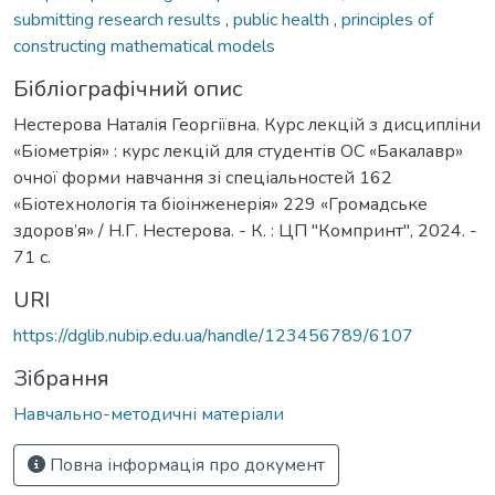
submitting research results
,
public health
,
principles of
constructing mathematical models
Бібліографічний опис
Нестерова Наталія Георгіївна. Курс лекцій з дисципліни
«Біометрія» : курс лекцій для студентів ОС «Бакалавр»
очної форми навчання зі спеціальностей 162
«Біотехнологія та біоінженерія» 229 «Громадське
здоров’я» / Н.Г. Нестерова. - К. : ЦП "Компринт", 2024. -
71 с.
URI
https://dglib.nubip.edu.ua/handle/123456789/6107
Зібрання
Навчально-методичні матеріали
Повна інформація про документ