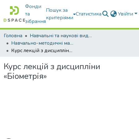
Фонди
Пошук за
та
Статистика
Увійти
критеріями
зібрання
Головна
Навчальні та наукові видання
Навчально-методичні матеріали
Курс лекцій з дисципліни «Біометрія»
Курс лекцій з дисципліни
«Біометрія»
антажиться...