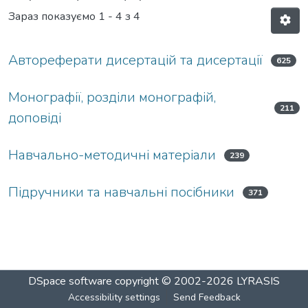
Зараз показуємо
1 - 4 з 4
Автореферати дисертацій та дисертації
625
Монографії, розділи монографій,
211
доповіді
Навчально-методичні матеріали
239
Підручники та навчальні посібники
371
DSpace software
copyright © 2002-2026
LYRASIS
Accessibility settings
Send Feedback