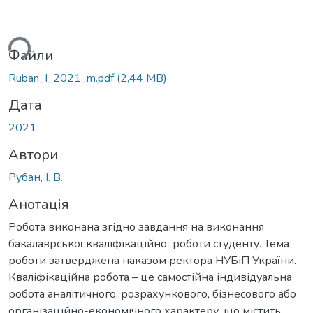
ься...
Файли
Ruban_I_2021_m.pdf
(2,44 MB)
Дата
2021
Автори
Рубан, І. В.
Анотація
Робота виконана згідно завдання на виконання
бакалаврської кваліфікаційної роботи студенту. Тема
роботи затверджена наказом ректора НУБіП України.
Кваліфікаційна робота – це самостійна індивідуальна
робота аналітичного, розрахункового, бізнесового або
організаційно-економічного характеру, що містить