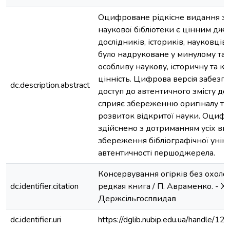
Оцифроване рідкісне видання з 
наукової бібліотеки є цінним дж
дослідників, істориків, науковців
було надруковане у минулому та 
особливу наукову, історичну та к
цінність. Цифрова версія забезп
dc.description.abstract
доступ до автентичного змісту до
сприяє збереженню оригіналу та
розвиток відкритої науки. Оциф
здійснено з дотриманням усіх ви
збереження бібліографічної уніка
автентичності першоджерела.
Консервування огірків без охоло
dc.identifier.citation
редкая книга / П. Авраменко. - Ха
Держсільгоспвидав
dc.identifier.uri
https://dglib.nubip.edu.ua/handle/