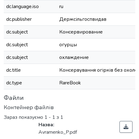
dc.language.iso
ru
dc.publisher
Держсільгоспвидав
dc.subject
Консервирование
dc.subject
огурцы
dc.subject
охлаждение
dc.title
Консервування огірків без охол
dc.type
RareBook
Файли
Контейнер файлів
Зараз показуємо
1 - 1 з 1
Назва:
Avramenko_P.pdf