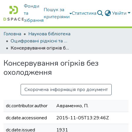
Фонди
Пошук за
та
Статистика
Увійти
критеріями
зібрання
Головна
Наукова бібліотека
Оцифровані рідкісні та цінні видання з фонду наукової бібліотеки
Консервування огірків без охолодження
Консервування огірків без
охолодження
Скорочена інформація про документ
dc.contributor.author
Авраменко, П.
dc.date.accessioned
2015-11-05T13:29:46Z
dc.date.issued
1931