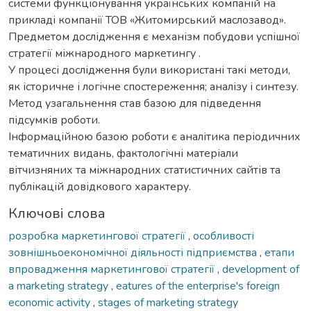
системи функціонування українських компаній на
прикладі компанії ТОВ «Житомирський маслозавод».
Предметом дослідження є механізм побудови успішної
стратегії міжнародного маркетингу .
У процесі дослідження були використані такі методи,
як історичне і логічне спостереження; аналізу і синтезу.
Метод узагальнення став базою для підведення
підсумків роботи.
Інформаційною базою роботи є аналітика періодичних
тематичних видань, фактологічні матеріали
вітчизняних та міжнародних статистичних сайтів та
публікацій довідкового характеру.
Ключові слова
розробка маркетингової стратегії
,
особливості
зовнішньоекономічної діяльності підприємства
,
етапи
впровадження маркетингової стратегії
,
development of
a marketing strategy
,
eatures of the enterprise's foreign
economic activity
,
stages of marketing strategy