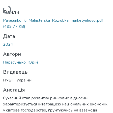
Вантажиться...
Файли
Parasunko_Iu_Mahisterska_Rozrobka_marketynhovoi.pdf
(489,77 KB)
Дата
2024
Автори
Парасунько, Юрій
Видавець
НУБіП України
Анотація
Сучасний етап розвитку ринкових відносин
характеризується інтеграцією національних економік
у світове господарство, ґрунтуючись на взаємодії