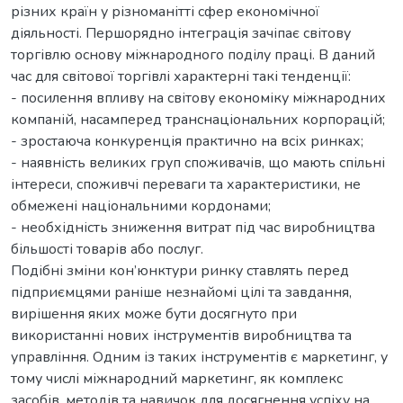
різних країн у різноманітті сфер економічної
діяльності. Першорядно інтеграція зачіпає світову
торгівлю основу міжнародного поділу праці. В даний
час для світової торгівлі характерні такі тенденції:
- посилення впливу на світову економіку міжнародних
компаній, насамперед транснаціональних корпорацій;
- зростаюча конкуренція практично на всіх ринках;
- наявність великих груп споживачів, що мають спільні
інтереси, споживчі переваги та характеристики, не
обмежені національними кордонами;
- необхідність зниження витрат під час виробництва
більшості товарів або послуг.
Подібні зміни кон’юнктури ринку ставлять перед
підприємцями раніше незнайомі цілі та завдання,
вирішення яких може бути досягнуто при
використанні нових інструментів виробництва та
управління. Одним із таких інструментів є маркетинг, у
тому числі міжнародний маркетинг, як комплекс
засобів, методів та навичок для досягнення успіху на