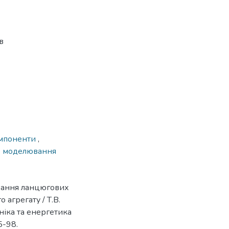
в
омпоненти
,
е моделювання
вання ланцюгових
агрегату / Т.В.
хніка та енергетика
5-98.