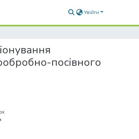
Увійти
ціонування
ообробно-посівного
ох
а