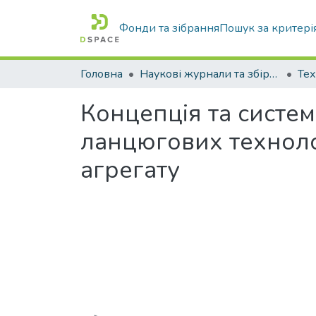
Фонди та зібрання
Пошук за критері
Головна
Наукові журнали та збірники видань
Концепція та систе
ланцюгових техноло
агрегату
Вантажиться...