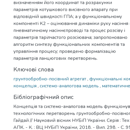
визначенням його координат та розрахунки
параметрів котушкового висівного апарату при
відповідній швидкості ГПА; а у функціональному
компоненті К2 – оцінювання динаміки руху насіння 
пневматичному насіннєпроводі та процес розсіву і
параметрів тарілчастого розсіювача; запропоновано
алгоритм синтезу функціональних компонентів та
управління процесу; проведено формалізацію
параметрів ланцюгових перетворень.
Ключові слова
грунтообробно-посівний агрегат
,
функціональні к
концепція
,
системо-аналогова модель
,
математичн
Бібліографічний опис
Концепція та системо-аналогова модель функціону
технологічних перетворень грунтообробно-посівного 
Гайдай // Науковий вісник НУБіП України. Серія : Те
АПК. - К. : ВЦ НУБіП України, 2018. - Вип. 298. - С. 9