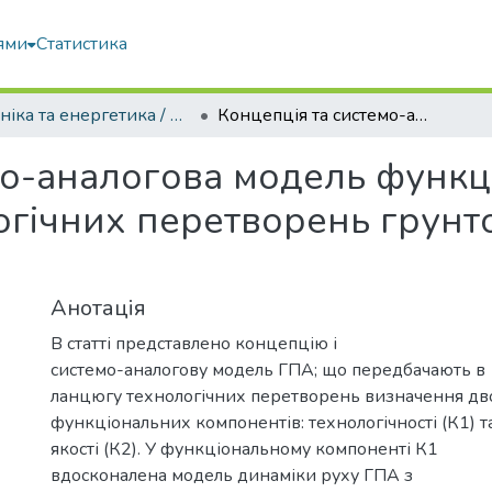
ями
Статистика
Техніка та енергетика / Machinery & Energetics
Концепція та системо-аналогова модель функціонування ланцюгових технологічних перетворень грунтообробно-посівного агрегату
мо-аналогова модель функ
гічних перетворень грунт
Анотація
В статті представлено концепцію і
системо-аналогову модель ГПА; що передбачають в
ланцюгу технологічних перетворень визначення дв
функціональних компонентів: технологічності (К1) т
якості (К2). У функціональному компоненті К1
вдосконалена модель динаміки руху ГПА з