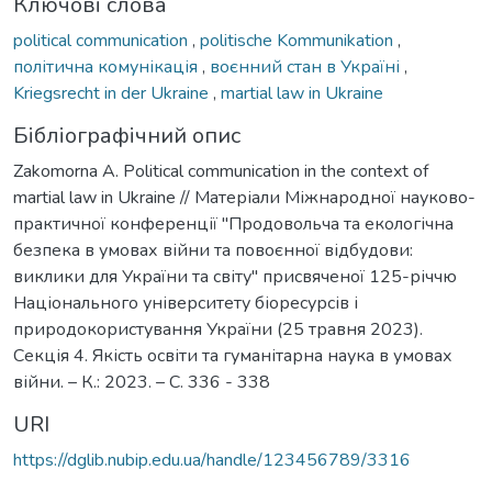
Ключові слова
political communication
,
politische Kommunikation
,
політична комунікація
,
воєнний стан в Україні
,
Kriegsrecht in der Ukraine
,
martial law in Ukraine
Бібліографічний опис
Zakomorna A. Political communication in the context of
martial law in Ukraine // Матеріали Міжнародної науково-
практичної конференції "Продовольча та екологічна
безпека в умовах війни та повоєнної відбудови:
виклики для України та світу" присвяченої 125-річчю
Національного університету біоресурсів і
природокористування України (25 травня 2023).
Секція 4. Якість освіти та гуманітарна наука в умовах
війни. – К.: 2023. – С. 336 - 338
URI
https://dglib.nubip.edu.ua/handle/123456789/3316