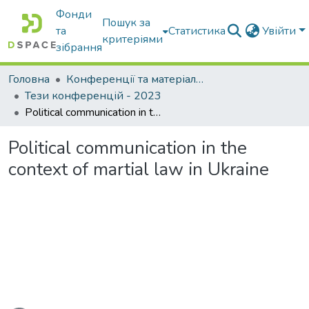
Фонди
Пошук за
та
Статистика
Увійти
критеріями
зібрання
Головна
Конференції та матеріали конференцій
Тези конференцій - 2023
Political communication in the context of martial law in Ukraine
Political communication in the
context of martial law in Ukraine
ться...