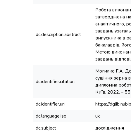
Робота виконана
затверджена нак
аналітичного, р
завдань узагал
dc.description.abstract
випускника в ра
бакалаврів, йог
Метою виконанн
завдань відпов
Могилко Г.А. Д
сушіння зерна в
dc.identifier.citation
дипломна робота 
Київ, 2022. – 55 
dc.identifier.uri
https://dglib.nu
dc.language.iso
uk
dc.subject
дослідження