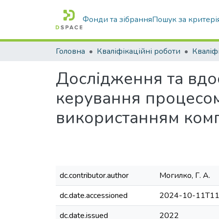
Фонди та зібрання
Пошук за критері
Головна
Кваліфікаційні роботи
Дослідження та вдо
керування процесом
використанням комп
dc.contributor.author
Могилко, Г. А.
dc.date.accessioned
2024-10-11T11
dc.date.issued
2022