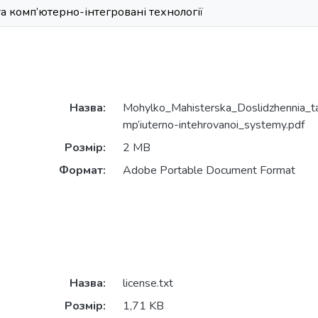
а комп’ютерно-інтегровані технології
Назва:
Mohylko_Мahisterska_Doslidzhennia_t
mp’iuterno-intehrovanoi_systemy.pdf
Розмір:
2 MB
Формат:
Adobe Portable Document Format
Назва:
license.txt
Розмір:
1,71 KB