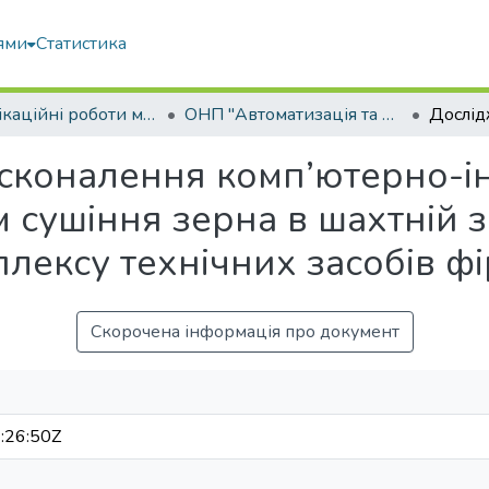
ями
Статистика
Кваліфікаційні роботи магістрів
ОНП "Автоматизація та комп’ютерно-інтегровані технології та робототехніка"
сконалення комп’ютерно-ін
 сушіння зерна в шахтній з
лексу технічних засобів ф
Скорочена інформація про документ
:26:50Z