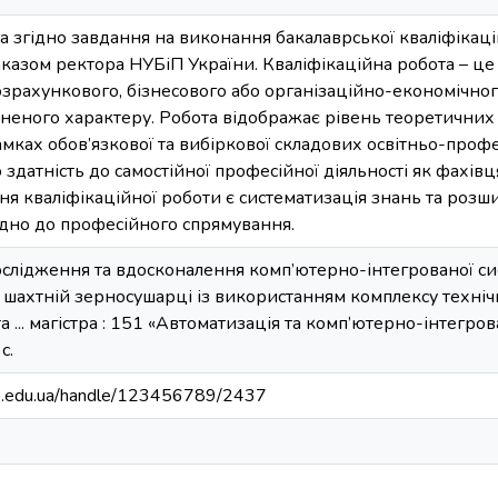
 згідно завдання на виконання бакалаврської кваліфікаці
азом ректора НУБіП України. Кваліфікаційна робота – це 
озрахункового, бізнесового або організаційно-економічног
ьненого характеру. Робота відображає рівень теоретичних
мках обов’язкової та вибіркової складових освітньо-проф
о здатність до самостійної професійної діяльності як фахів
я кваліфікаційної роботи є систематизація знань та роз
ідно до професійного спрямування.
ослідження та вдосконалення комп’ютерно-інтегрованої с
 шахтній зерносушарці із використанням комплексу технічн
... магістра : 151 «Автоматизація та комп’ютерно-інтегрован
с.
bip.edu.ua/handle/123456789/2437