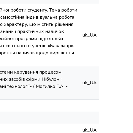
йної роботи студенту. Тема роботи
самостійна індивідуальна робота
о характеру, що містить рішення
 знань і практичних навичок
uk_UA
есійної програми підготовки
ця освітнього ступеню «Бакалавр».
ширення навичок щодо вирішення
истеми керування процесом
их засобів фірми Нібулон :
uk_UA
і технології» / Могилко Г.А. -
uk_UA