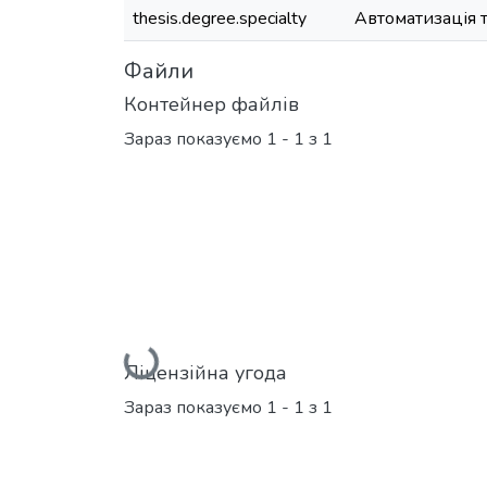
thesis.degree.specialty
Автоматизація т
Файли
Контейнер файлів
Зараз показуємо
1 - 1 з 1
Вантажиться...
Ліцензійна угода
Зараз показуємо
1 - 1 з 1