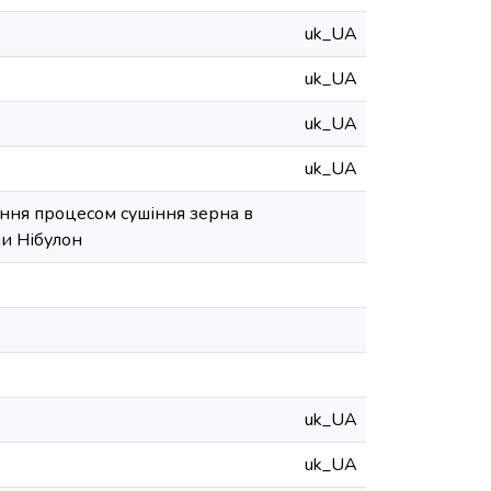
uk_UA
uk_UA
uk_UA
uk_UA
ння процесом сушіння зерна в
ми Нібулон
uk_UA
uk_UA