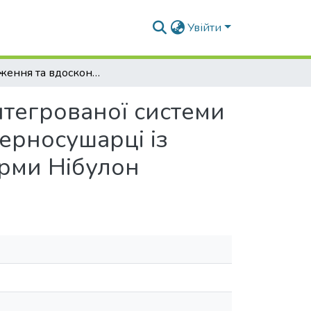
Увійти
Дослідження та вдосконалення комп’ютерно-інтегрованої системи керування процесом сушіння зерна в шахтній зерносушарці із використанням комплексу технічних засобів фірми Нібулон
тегрованої системи
ерносушарці із
ірми Нібулон