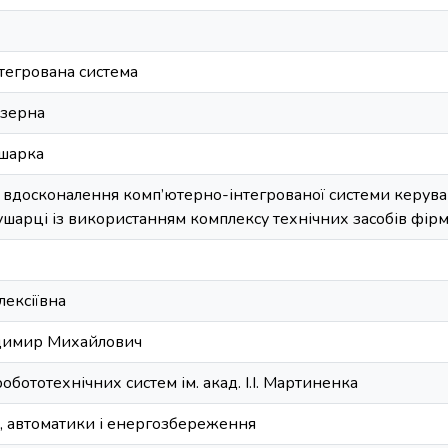
тегрована система
 зерна
ушарка
 вдосконалення комп’ютерно-інтегрованої системи керува
ушарці із використанням комплексу технічних засобів фір
лексіївна
димир Михайлович
обототехнічних систем ім. акад. І.І. Мартиненка
, автоматики і енергозбереження