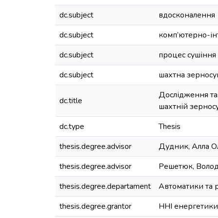
dc.subject
вдосконалення
dc.subject
комп’ютерно-ін
dc.subject
процес сушіння
dc.subject
шахтна зернос
Дослідження та
dc.title
шахтній зернос
dc.type
Thesis
thesis.degree.advisor
Дудник, Алла О
thesis.degree.advisor
Решетюк, Воло
thesis.degree.departament
Автоматики та р
thesis.degree.grantor
ННІ енергетики