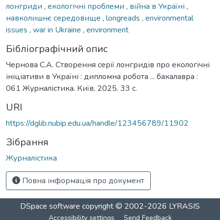
лонгриди
,
екологічні проблеми
,
війна в Україні
,
навколишнє середовище
,
longreads
,
environmental
issues
,
war in Ukraine
,
environment
Бібліографічний опис
Чернова С.А. Створення серії лонгридів про екологічні
ініціативи в Україні : дипломна робота ... бакалавра :
061 Журналістика. Київ, 2025. 33 с.
URI
https://dglib.nubip.edu.ua/handle/123456789/11902
Зібрання
Журналістика
Повна інформація про документ
DSpace software
copyright © 2002-2026
LYRASIS
Accessibility settings
Send Feedback