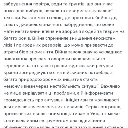
забруднення повітря, води та ґрунтів, що виникає
внаслідок вибухів, пожеж та використання важкої
техніки. Багато міст і селищ, де проходять бойові дії,
стають джерелом значного забруднення, що може
мати негативний вплив на здоров’я людей та тварин на
багато років. Війна спричиняє знищення екосистем,
лісів і природних резервів, що може призвести до
втрати біорізноманіття. Війна також значно ускладнює
виконання програм з охорони навколишнього
середовища та сталого розвитку, оскільки ресурси
країни зосереджуються на військових потребах, а
багато природоохоронних ініціатив стають
неможливими через нестабільність ситуації. Важливо
не лише вирішувати ці проблеми, а й інформувати
громадськість про актуальні ініціативи та можливості
для вирішення екологічних викликів. Серія лонгридів,
присвячених екологічним ініціативам в Україні, може
стати важливим інструментом для підвищення
обізнаності громадян, а також для заохочення активної