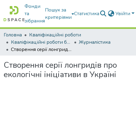
Фонди
Пошук за
та
Статистика
Увійти
критеріями
зібрання
Головна
Кваліфікаційні роботи
Кваліфікаційні роботи бакалаврів
Журналістика
Створення серії лонгридів про екологічні ініціативи в Україні
Створення серії лонгридів про
екологічні ініціативи в Україні