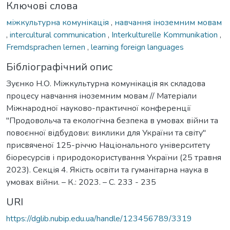
Ключові слова
міжкультурна комунікація
,
навчання іноземним мовам
,
intercultural communication
,
Interkulturelle Kommunikation
,
Fremdsprachen lernen
,
learning foreign languages
Бібліографічний опис
Зуєнко Н.О. Міжкультурна комунікація як складова
процесу навчання іноземним мовам // Матеріали
Міжнародної науково-практичної конференції
"Продовольча та екологічна безпека в умовах війни та
повоєнної відбудови: виклики для України та світу"
присвяченої 125-річчю Національного університету
біоресурсів і природокористування України (25 травня
2023). Секція 4. Якість освіти та гуманітарна наука в
умовах війни. – К.: 2023. – С. 233 - 235
URI
https://dglib.nubip.edu.ua/handle/123456789/3319