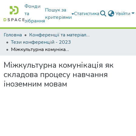
Фонди
Пошук за
та
Статистика
Увійти
критеріями
зібрання
Головна
Конференції та матеріали конференцій
Тези конференцій - 2023
Міжкультурна комунікація як складова процесу навчання іноземним мовам
Міжкультурна комунікація як
складова процесу навчання
іноземним мовам