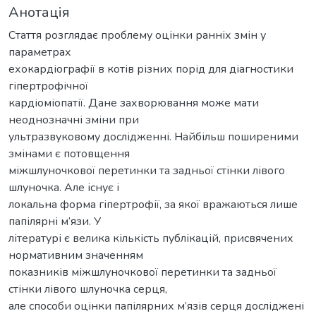
Анотація
Стаття розглядає проблему оцінки ранніх змін у
параметрах
ехокардіографії в котів різних порід для діагностики
гіпертрофічної
кардіоміопатії. Дане захворювання може мати
неоднозначні зміни при
ультразвуковому дослідженні. Найбільш поширеними
змінами є потовщення
міжшлуночкової перетинки та задньої стінки лівого
шлуночка. Але існує і
локальна форма гіпертрофії, за якої вражаються лише
папілярні м’язи. У
літературі є велика кількість публікацій, присвячених
нормативним значенням
показників міжшлуночкової перетинки та задньої
стінки лівого шлуночка серця,
але способи оцінки папілярних м’язів серця досліджені