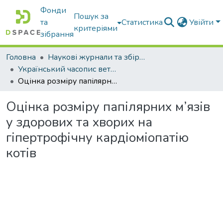
Фонди
Пошук за
та
Статистика
Увійти
критеріями
зібрання
Головна
Наукові журнали та збірники видань
Український часопис ветеринарних наук
Оцінка розміру папілярних м’язів у здорових та хворих на гіпертрофічну кардіоміопатію котів
Оцінка розміру папілярних м’язів
у здорових та хворих на
гіпертрофічну кардіоміопатію
котів