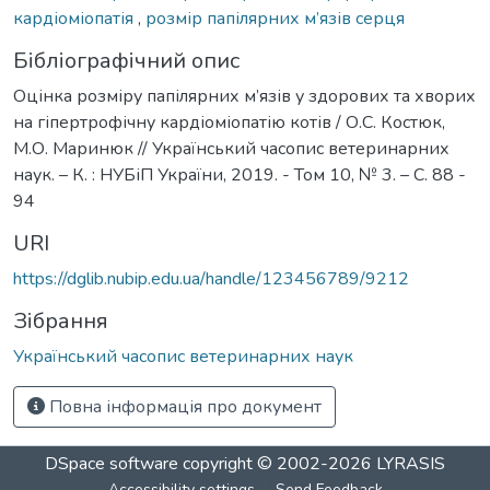
кардіоміопатія
,
розмір папілярних м’язів серця
Бібліографічний опис
Оцінка розміру папілярних м’язів у здорових та хворих
на гіпертрофічну кардіоміопатію котів / О.С. Костюк,
М.О. Маринюк // Український часопис ветеринарних
наук. – К. : НУБіП України, 2019. - Том 10, № 3. – С. 88 -
94
URI
https://dglib.nubip.edu.ua/handle/123456789/9212
Зібрання
Український часопис ветеринарних наук
Повна інформація про документ
DSpace software
copyright © 2002-2026
LYRASIS
Accessibility settings
Send Feedback