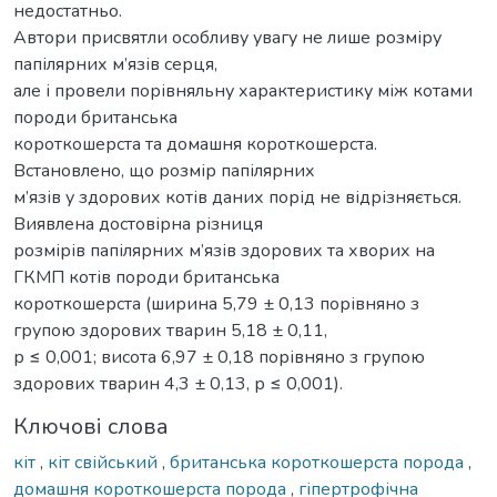
недостатньо.
Автори присвятли особливу увагу не лише розміру
папілярних м’язів серця,
але і провели порівняльну характеристику між котами
породи британська
короткошерста та домашня короткошерста.
Встановлено, що розмір папілярних
м’язів у здорових котів даних порід не відрізняється.
Виявлена достовірна різниця
розмірів папілярних м’язів здорових та хворих на
ГКМП котів породи британська
короткошерста (ширина 5,79 ± 0,13 порівняно з
групою здорових тварин 5,18 ± 0,11,
р ≤ 0,001; висота 6,97 ± 0,18 порівняно з групою
здорових тварин 4,3 ± 0,13, р ≤ 0,001).
Ключові слова
кіт
,
кіт свійський
,
британська короткошерста порода
,
домашня короткошерста порода
,
гіпертрофічна