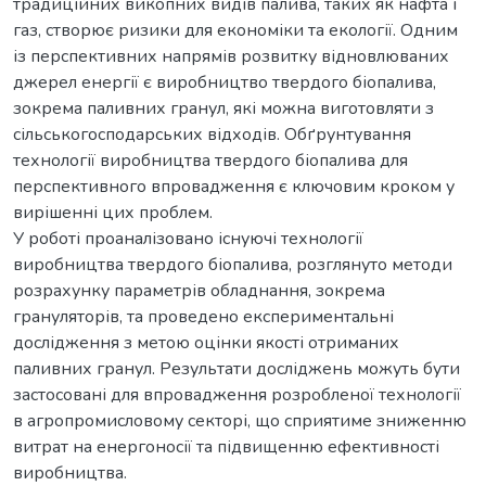
традиційних викопних видів палива, таких як нафта і
газ, створює ризики для економіки та екології. Одним
із перспективних напрямів розвитку відновлюваних
джерел енергії є виробництво твердого біопалива,
зокрема паливних гранул, які можна виготовляти з
сільськогосподарських відходів. Обґрунтування
технології виробництва твердого біопалива для
перспективного впровадження є ключовим кроком у
вирішенні цих проблем.
У роботі проаналізовано існуючі технології
виробництва твердого біопалива, розглянуто методи
розрахунку параметрів обладнання, зокрема
грануляторів, та проведено експериментальні
дослідження з метою оцінки якості отриманих
паливних гранул. Результати досліджень можуть бути
застосовані для впровадження розробленої технології
в агропромисловому секторі, що сприятиме зниженню
витрат на енергоносії та підвищенню ефективності
виробництва.