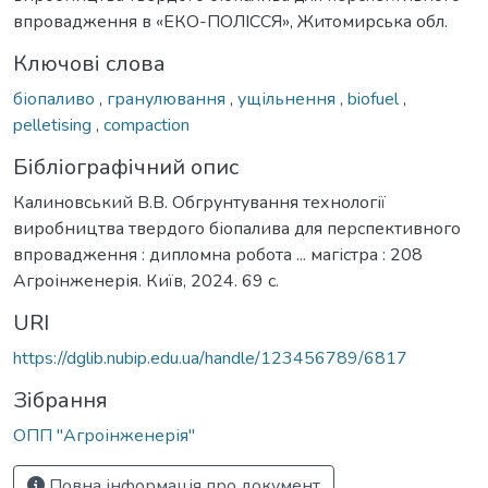
впровадження в «ЕКО-ПОЛІССЯ», Житомирська обл.
Ключові слова
біопаливо
,
гранулювання
,
ущільнення
,
biofuel
,
pelletising
,
compaction
Бібліографічний опис
Калиновський В.В. Обгрунтування технології
виробництва твердого біопалива для перспективного
впровадження : дипломна робота ... магістра : 208
Агроінженерія. Київ, 2024. 69 с.
URI
https://dglib.nubip.edu.ua/handle/123456789/6817
Зібрання
ОПП "Агроінженерія"
Повна інформація про документ