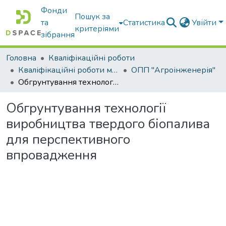
Фонди
Пошук за
та
Статистика
Увійти
критеріями
зібрання
Головна
Кваліфікаційні роботи
Кваліфікаційні роботи магістрів
ОПП "Агроінженерія"
Обгрунтування технології виробництва твердого біопалива для перспективного впровадження
Обгрунтування технології
виробництва твердого біопалива
для перспективного
впровадження