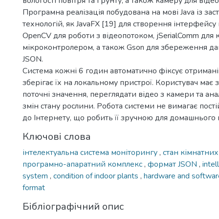
вологості повітря та ґрунту, а також камеру для від
Програмна реалізація побудована на мові Java із за
технологій, як JavaFX [19] для створення інтерфейсу
OpenCV для роботи з відеопотоком, jSerialComm для к
мікроконтролером, а також Gson для збереження да
JSON.
Система кожні 6 годин автоматично фіксує отримані
зберігає їх на локальному пристрої. Користувач має 
поточні значення, переглядати відео з камери та ана
змін стану рослини. Робота системи не вимагає пост
до Інтернету, що робить її зручною для домашнього
Ключові слова
інтелектуальна система моніторингу
,
стан кімнатни
програмно-апаратний комплекс
,
формат JSON
,
intel
system
,
condition of indoor plants
,
hardware and softwa
format
Бібліографічний опис