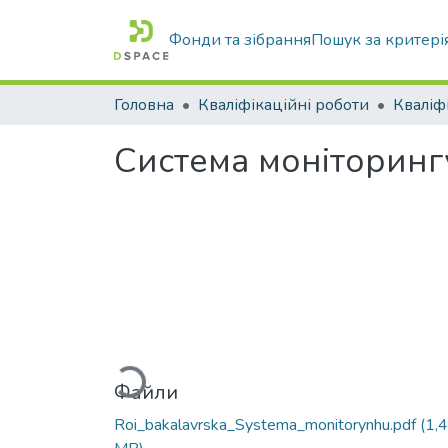
Фонди та зібрання
Пошук за критері
Головна
Кваліфікаційні роботи
Система моніторинг
Вантажиться...
Файли
Roi_bakalavrska_Systema_monitorynhu.pdf
(1,