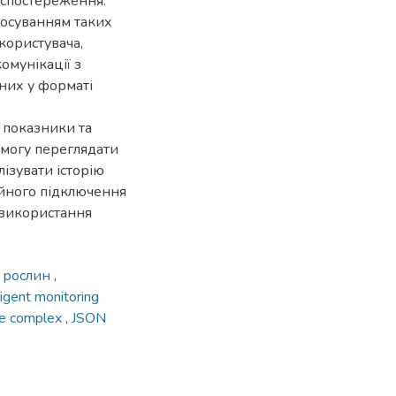
еоспостереження.
стосуванням таких
 користувача,
омунікації з
них у форматі
 показники та
змогу переглядати
лізувати історію
ійного підключення
 використання
х рослин
,
ligent monitoring
re complex
,
JSON