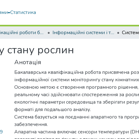
ями
Статистика
Кваліфікаційні роботи бакалаврів
Інформаційні системи і технології
у стану рослин
Анотація
Бакалаврська кваліфікаційна робота присвячена ро
інформаційної системи моніторингу стану кімнатних
Основною метою є створення програмного рішення, 
реальному часі здійснювати спостереження за росли
екологічні параметри середовища та зберігати резу
форматі для подальшого аналізу.
Система базується на поєднанні апаратного та прог
забезпечення.
49
Апаратна частина включає сенсори температури (DH