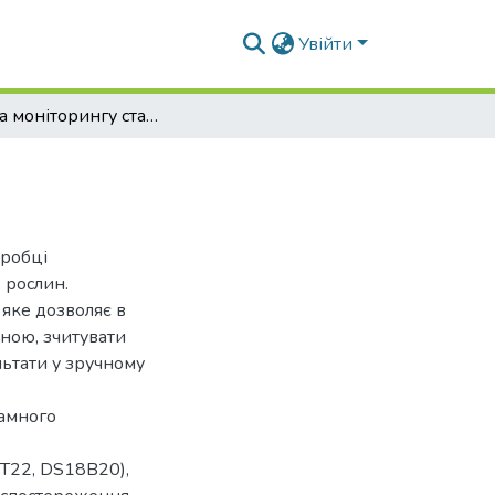
Увійти
Система моніторингу стану рослин
зробці
 рослин.
яке дозволяє в
ною, зчитувати
льтати у зручному
рамного
T22, DS18B20),