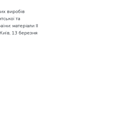
них виробів
тської та
їни: матеріали ІІ
Київ, 13 березня