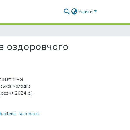
Увійти
ів оздоровчого
-практичної
ської молоді з
ерезня 2024 р.).
obacteria
,
lactobacilli
,