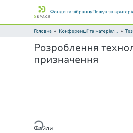
Фонди та зібрання
Пошук за критері
Головна
Конференції та матеріали конференцій
Тез
Розроблення технол
призначення
Вантажиться...
Файли