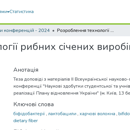
ями
Статистика
и конференцій - 2024
Розроблення технології рибних січених виробів оздоровчого призначення
огії рибних січених вироб
Анотація
Теза доповіді з матеріалів ІІ Всеукраїнської науково
конференції "Наукові здобутки студентської та учнів
реалізації Плану відновлення України" (м. Київ, 13 б
Ключові слова
біфідобактерії
,
лактобацили
,
харчові волокна
,
bifid
dietary fiber