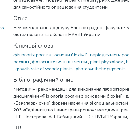
опрацювання. Подано перелік літературних джерел
для самостійного опрацювання студентами.
Опис
Рекомендовано до друку Вченою радою факультету 
no
біотехнологій та екології НУБіП України
Ключові слова
фізіологія рослин
,
основи біохімії
,
періодичність ро
рослин
,
фотосинтетичні пігменти
,
plant physiology
,
b
,
growth rate of woody plants
,
photosynthetic pigments
Бібліографічний опис
Методичні рекомендації для виконання лабораторни
дисципліни «Фізіологія рослин з основами біохімії» д
«Бакалавр» очної форми навчання зі спеціальностей
203 «Садівництво і виноградарство» : методичні реко
Н. Г. Нестерова, А. І. Бабицький. - К. : НУБіП України, 
URI