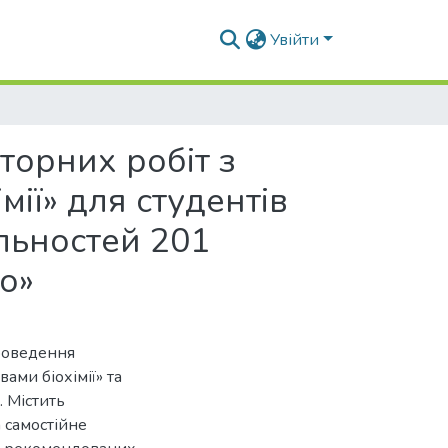
Увійти
торних робіт з
мії» для студентів
льностей 201
о»
роведення
вами біохімії» та
 Містить
а самостійне