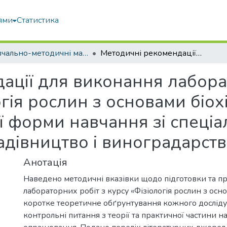
ями
Статистика
Навчально-методичні матеріали
Методичні рекомендації для виконання лабораторних робіт з дисципліни «Фізіологія рослин з основами біохімії» для студентів ОС «Бакалавр» очної форми навчання зі спеціальностей 201 «Агрономія», 203 «Садівництво і виноградарство»
ації для виконання лабора
гія рослин з основами біохі
ї форми навчання зі спеціа
адівництво і виноградарств
Анотація
Наведено методичні вказівки щодо підготовки та п
лабораторних робіт з курсу «Фізіологія рослин з осно
коротке теоретичне обґрунтування кожного досліду.
контрольні питання з теорії та практичної частини н