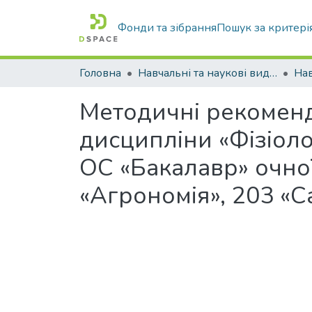
Фонди та зібрання
Пошук за критері
Головна
Навчальні та наукові видання
Методичні рекоменд
дисципліни «Фізіоло
ОС «Бакалавр» очно
«Агрономія», 203 «С