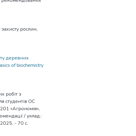
, рекомендованих
захисту рослин,
сту деревних
asics of biochemistry
х робіт з
ля студентів ОС
 201 «Агрономія»,
мендації / уклад.:
2025. - 70 с.