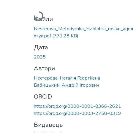
Вантажиться...
Файли
Nesterova_Metodychka_Fiziolohiia_roslyn_agro
miya.pdf
(771,28 KB)
Дата
2025
Автори
Нестерова, Наталія Георгіївна
Бабицький, Андрій Ігорович
ORCID
https://orcid.org/0000-0001-8366-2621
https://orcid.org/0000-0003-2758-0319
Видавець