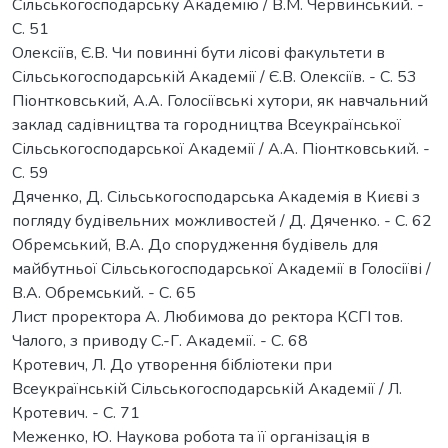
Сільськогосподарську Академію / В.М. Червинський. -
С. 51
Олексіїв, Є.В. Чи повинні бути лісові факультети в
Сільськогосподарській Академії / Є.В. Олексіїв. - С. 53
Піонтковський, А.А. Голосіївські хутори, як навчальний
заклад садівництва та городництва Всеукраїнської
Сільськогосподарської Академії / А.А. Піонтковський. -
С. 59
Дяченко, Д. Сільськогосподарська Академія в Києві з
погляду будівельних можливостей / Д. Дяченко. - С. 62
Обремський, В.А. До спорудження будівель для
майбутньої Сільськогосподарської Академії в Голосіїві /
В.А. Обремський. - С. 65
Лист проректора А. Любимова до ректора КСГІ тов.
Чалого, з приводу С.-Г. Академії. - С. 68
Кротевич, Л. До утворення бібліотеки при
Всеукраїнській Сільськогосподарській Академії / Л.
Кротевич. - С. 71
Меженко, Ю. Наукова робота та її організація в