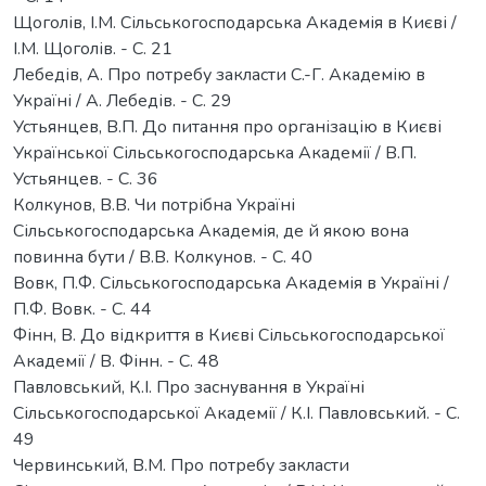
Щоголів, І.М. Сільськогосподарська Академія в Києві /
І.М. Щоголів. - С. 21
Лебедів, А. Про потребу закласти С.-Г. Академію в
Україні / А. Лебедів. - С. 29
Устьянцев, В.П. До питання про організацію в Києві
Української Сільськогосподарська Академії / В.П.
Устьянцев. - С. 36
Колкунов, В.В. Чи потрібна Україні
Сільськогосподарська Академія, де й якою вона
повинна бути / В.В. Колкунов. - С. 40
Вовк, П.Ф. Сільськогосподарська Академія в Україні /
П.Ф. Вовк. - С. 44
Фінн, В. До відкриття в Києві Сільськогосподарської
Академії / В. Фінн. - С. 48
Павловський, К.І. Про заснування в Україні
Сільськогосподарської Академії / К.І. Павловський. - С.
49
Червинський, В.М. Про потребу закласти