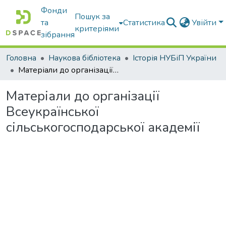
Фонди
Пошук за
та
Статистика
Увійти
критеріями
зібрання
Головна
Наукова бібліотека
Історія НУБіП України
Матеріали до організації Всеукраїнської сільськогосподарської академії
Матеріали до організації
Всеукраїнської
сільськогосподарської академії
антажиться...