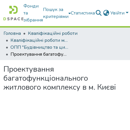
Фонди
Пошук за
та
Статистика
Увійти
критеріями
зібрання
Головна
Кваліфікаційні роботи
Кваліфікаційні роботи магістрів
ОПП "Будівництво та цивільна інженерія"
Проектування багатофункціонального житлового комплексу в м. Києві
Проектування
багатофункціонального
житлового комплексу в м. Києві