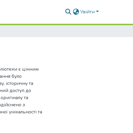
Увійти
ліотеки є цінним
дання було
у, історичну та
чний доступ до
оригіналу та
здійснено з
ої унікальності та