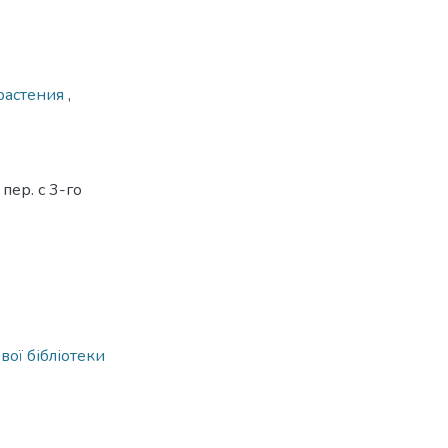
растения
,
пер. с 3-го
вої бібліотеки