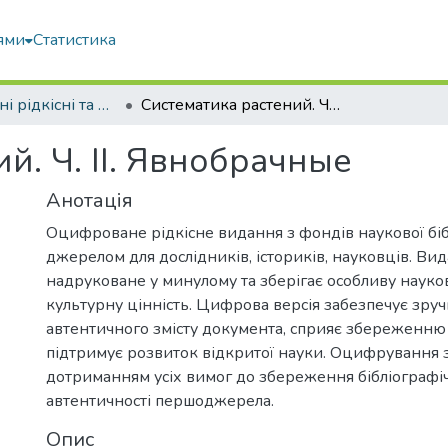
ями
Статистика
Оцифровані рідкісні та цінні видання з фонду наукової бібліотеки
Систематика растений. Ч. II. Явнобрачные
й. Ч. II. Явнобрачные
Анотація
Оцифроване рідкісне видання з фондів наукової біб
джерелом для дослідників, істориків, науковців. Ви
надруковане у минулому та зберігає особливу науков
культурну цінність. Цифрова версія забезпечує зру
автентичного змісту документа, сприяє збереженню 
підтримує розвиток відкритої науки. Оцифрування 
дотриманням усіх вимог до збереження бібліографічн
автентичності першоджерела.
Опис