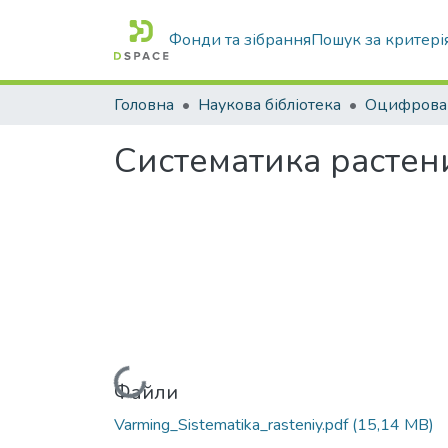
Фонди та зібрання
Пошук за критері
Головна
Наукова бібліотека
Систематика растени
Вантажиться...
Файли
Varming_Sistematika_rasteniy.pdf
(15,14 MB)