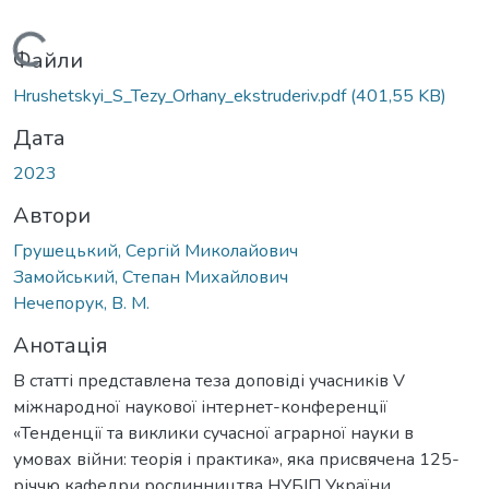
Вантажиться...
Файли
Hrushetskyi_S_Tezy_Orhany_ekstruderiv.pdf
(401,55 KB)
Дата
2023
Автори
Грушецький, Сергій Миколайович
Замойський, Степан Михайлович
Нечепорук, В. М.
Анотація
В статті представлена теза доповіді учасників V
міжнародної наукової інтернет-конференції
«Тенденції та виклики сучасної аграрної науки в
умовах війни: теорія і практика», яка присвячена 125-
річчю кафедри рослинництва НУБІП України.