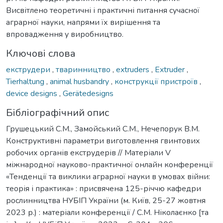
Висвітлено теоретичні і практичні питання сучасної
аграрної науки, напрями їх вирішення та
впровадження у виробництво.
Ключові слова
екструдери
,
тваринництво
,
extruders
,
Extruder
,
Tierhaltung
,
animal husbandry
,
конструкції пристроїв
,
device designs
,
Gerätedesigns
Бібліографічний опис
Грушецький С.М., Замойський С.М., Нечепорук В.М.
Конструктивні параметри виготовлення гвинтових
робочих органів екструдерів // Матеріали V
міжнародної науково-практичної онлайн конференції
«Тенденції та виклики аграрної науки в умовах війни:
теорія і практика» : присвячена 125-річчю кафедри
рослинництва НУБІП України (м. Київ, 25-27 жовтня
2023 р.) : матеріали конференції / С.М. Ніколаєнко [та