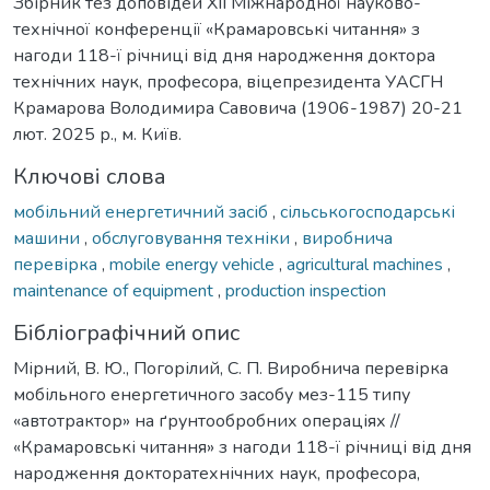
Збірник тез доповідей ХІІ Міжнародної науково-
технічної конференції «Крамаровські читання» з
нагоди 118-ї річниці від дня народження доктора
технічних наук, професора, віцепрезидента УАСГН
Крамарова Володимира Савовича (1906-1987) 20-21
лют. 2025 р., м. Київ.
Ключові слова
мобільний енергетичний засіб
,
сільськогосподарські
машини
,
обслуговування техніки
,
виробнича
перевірка
,
mobile energy vehicle
,
agricultural machines
,
maintenance of equipment
,
production inspection
Бібліографічний опис
Мірний, В. Ю., Погорілий, С. П. Виробнича перевірка
мобільного енергетичного засобу мез-115 типу
«автотрактор» на ґрунтообробних операціях //
«Крамаровські читання» з нагоди 118-ї річниці від дня
народження докторатехнічних наук, професора,