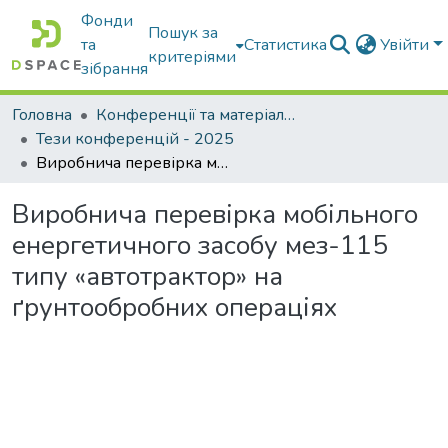
Фонди
Пошук за
та
Статистика
Увійти
критеріями
зібрання
Головна
Конференції та матеріали конференцій
Тези конференцій - 2025
Виробнича перевірка мобільного енергетичного засобу мез-115 типу «автотрактор» на ґрунтообробних операціях
Виробнича перевірка мобільного
енергетичного засобу мез-115
типу «автотрактор» на
ґрунтообробних операціях