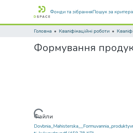
Фонди та зібрання
Пошук за критері
Головна
Кваліфікаційні роботи
Формування продукти
Вантажиться...
Файли
Dovbnia_Mahisterska__Formuvannia_produktyv