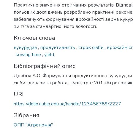
Практичне значення отриманих результатів. Відпов
польових досліджень розроблено практичні рекоменд
забезпечують формування врожайності зерна кукуру
12 т/га за стандартної його вологості.
Ключові слова
кукурудза
,
продуктивність
,
строк сівби
,
врожайніс
,
sowing time
,
yield
Бібліографічний опис
Довбня А.О. Формування продуктивності кукурудзи з
сівби : дипломна робота ... магістра : 201 «Агрономія».
URI
https://dglib.nubip.edu.ua/handle/123456789/2227
Зібрання
ОПП "Агрономія"