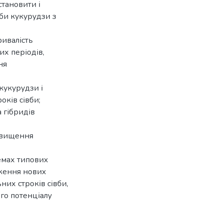
тановити і
би кукурудзи з
ривалість
их періодів,
ня
кукурудзи і
оків сівби;
 гібридів
двищення
емах типових
ження нових
них строків сівби,
го потенціалу