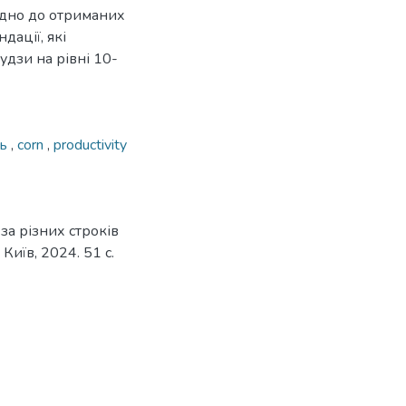
ідно до отриманих
ації, які
дзи на рівні 10-
ть
,
corn
,
productivity
а різних строків
 Київ, 2024. 51 с.