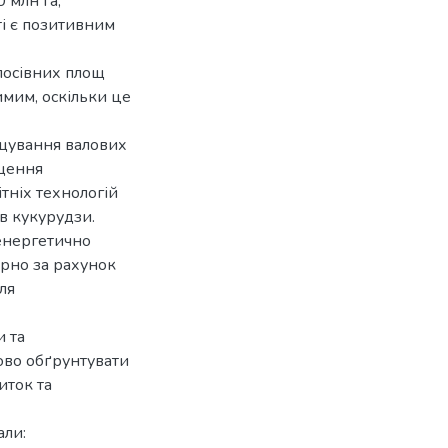
 млн га,
ті є позитивним
 посівних площ
мим, оскільки це
ощування валових
ищення
тніх технологій
в кукурудзи.
енергетично
рно за рахунок
ля
 та
ово обґрунтувати
иток та
али: