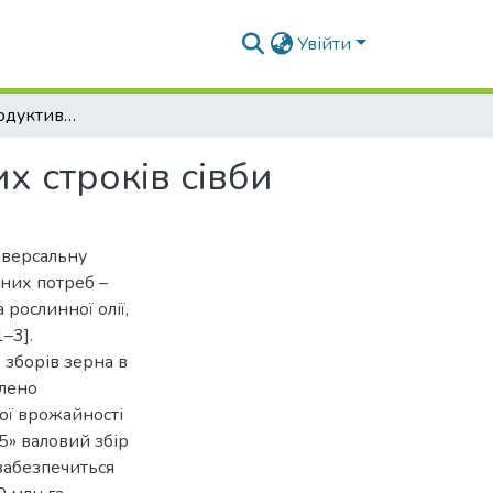
Увійти
Формування продуктивності кукурудзи за різних строків сівби
х строків сівби
іверсальну
чних потреб –
рослинної олії,
–3].
зборів зерна в
влено
ої врожайності
5» валовий збір
 забезпечиться