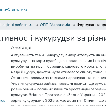
ями
Статистика
Кваліфікаційні роботи магістрів
ОПП "Агрономія"
вності кукурудзи за різни
Анотація
Актуальність теми. Кукурудзу використовують як ун
культуру – на корм худобі, для продовольчих і техні
виробництва круп і борошна, харчового крохмалю та 
меду й цукру, декстрину та етилового спирту тощо [1
Останніми роками за темпами нарощування валових 
Україні кукурудза займає провідні позиції. Це зумо
розширенням посівних площ та зростанням середнь
культури. Згідно з Програмою «Зерно України – 202
nos
зерна кукурудзи у 2025 р. має досягти 40 млн т, що