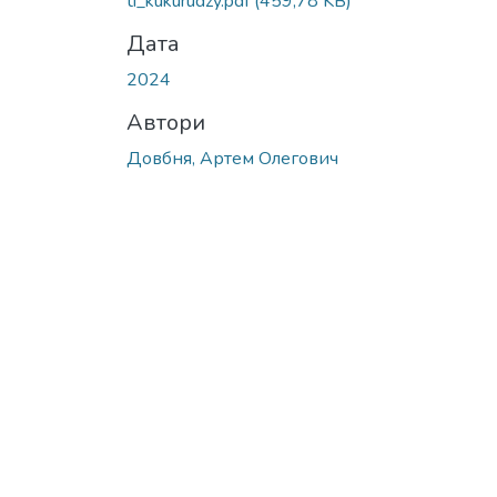
ti_kukurudzy.pdf
(459,78 KB)
Дата
2024
Автори
Довбня, Артем Олегович