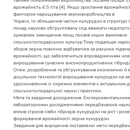
такими показниками виробництва: посівна площа 5,0
врожайність 6,5 т/га [4]. Якщо зростання врожайнос
фактором нарощування зерновиробництва в
Україні, то збільшення частки кукурудзи в структурі
понад науково обґрунтовану слід вважати недопусти
зумовлює зменшення площ посівів інших важливих
сільськогосподарських культур.Тому подальше нар
зборів зерна повинно відбуватися за рахунок підв
врожайності, що забезпечиться впровадженням нові
вирощування сучасних високопродуктивних гібриді
Отже, розроблення та обґрунтування економічно й 
доцільних технологій вирощування кукурудзи на зе
удосконалення їх окремих елементів є актуальним д
сільськогосподарської науки і практики.
Мета та завдання дослідження. Експериментальними
лабораторними дослідженнями передбачалося наук
вплив строків сівби гібридів кукурудзи на ріст і розв
формування врожайності зерна кукурудзи.
Завдання для вирішення поставленої мети передбач