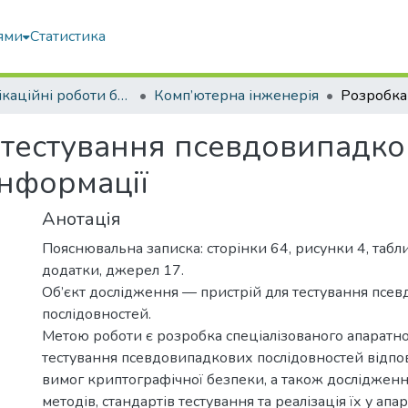
ями
Статистика
Кваліфікаційні роботи бакалаврів
Комп’ютерна інженерія
тестування псевдовипадко
інформації
Анотація
Пояснювальна записка: сторінки 64, рисунки 4, табли
додатки, джерел 17.
Об’єкт дослідження — пристрій для тестування псе
послідовностей.
Метою роботи є розробка спеціалізованого апаратн
тестування псевдовипадкових послідовностей відпо
вимог криптографічної безпеки, а також дослідженн
методів, стандартів тестування та реалізація їх у апа