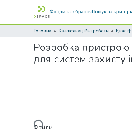
Фонди та зібрання
Пошук за критері
Головна
Кваліфікаційні роботи
Розробка пристрою 
для систем захисту 
Вантажиться...
Файли