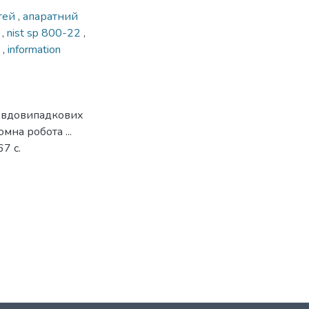
стей
,
апаратний
я
,
nist sp 800-22
,
e
,
information
севдовипадкових
мна робота ...
7 с.