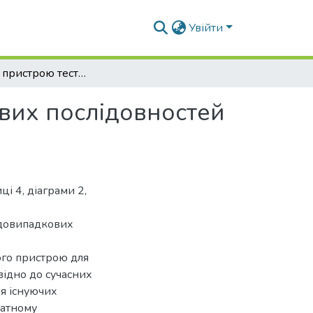
Увійти
Розробка пристрою тестування псевдовипадкових послідовностей для систем захисту інформації
вих послідовностей
ці 4, діаграми 2,
вдовипадкових
ого пристрою для
відно до сучасних
я існуючих
ратному