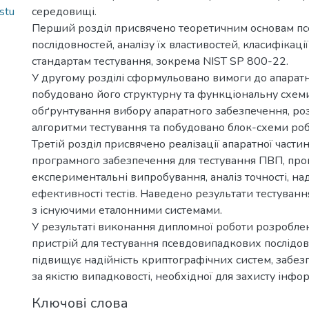
stu
середовищі.
Перший розділ присвячено теоретичним основам п
послідовностей, аналізу їх властивостей, класифікаці
стандартам тестування, зокрема NIST SP 800-22.
У другому розділі сформульовано вимоги до апарат
побудовано його структурну та функціональну схем
обґрунтування вибору апаратного забезпечення, ро
алгоритми тестування та побудовано блок-схеми роб
Третій розділ присвячено реалізації апаратної части
програмного забезпечення для тестування ПВП, пр
експериментальні випробування, аналіз точності, над
ефективності тестів. Наведено результати тестування
з існуючими еталонними системами.
У результаті виконання дипломної роботи розробл
пристрій для тестування псевдовипадкових послідов
підвищує надійність криптографічних систем, забе
за якістю випадковості, необхідної для захисту інфор
Ключові слова