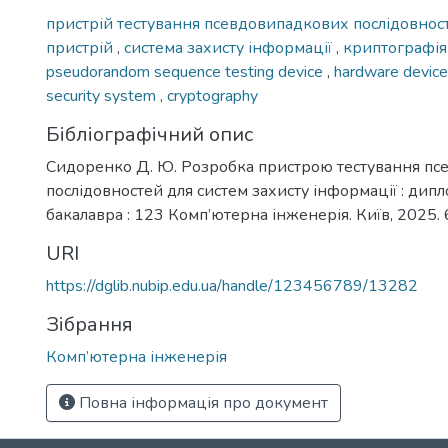
пристрій тестування псевдовипадкових послідовно
пристрій
,
система захисту інформації
,
криптографі
pseudorandom sequence testing device
,
hardware devic
security system
,
cryptography
Бібліографічний опис
Сидоренко Д. Ю. Розробка пристрою тестування п
послідовностей для систем захисту інформації : дипло
бакалавра : 123 Комп’ютерна інженерія. Київ, 2025. 6
URI
https://dglib.nubip.edu.ua/handle/123456789/13282
Зібрання
Комп’ютерна інженерія
Повна інформація про документ