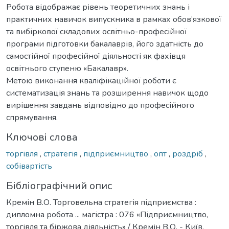
Робота відображає рівень теоретичних знань і
практичних навичок випускника в рамках обов’язкової
та вибіркової складових освітньо-професійної
програми підготовки бакалаврів, його здатність до
самостійної професійної діяльності як фахівця
освітнього ступеню «Бакалавр».
Метою виконання кваліфікаційної роботи є
систематизація знань та розширення навичок щодо
вирішення завдань відповідно до професійного
спрямування.
Ключові слова
торгівля
,
стратегія
,
підприємництво
,
опт
,
роздріб
,
собівартість
Бібліографічний опис
Кремін В.О. Торговельна стратегія підприємства :
дипломна робота ... магістра : 076 «Підприємництво,
торгівля та біржова діяльність» / Кремін В.О. - Київ,