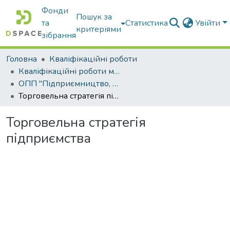
Фонди
Пошук за
та
Статистика
Увійти
критеріями
зібрання
Головна
Кваліфікаційні роботи
Кваліфікаційні роботи магістрів
ОПП "Підприємництво, торгівля та біржова діяльність"
Торговельна стратегія підприємства
Торговельна стратегія
підприємства