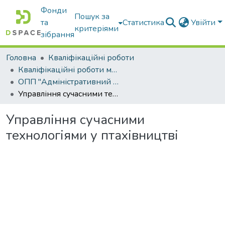
Фонди
Пошук за
та
Статистика
Увійти
критеріями
зібрання
Головна
Кваліфікаційні роботи
Кваліфікаційні роботи магістрів
ОПП "Адміністративний менеджмент"
Управління сучасними технологіями у птахівництві
Управління сучасними
технологіями у птахівництві
Вантажиться...