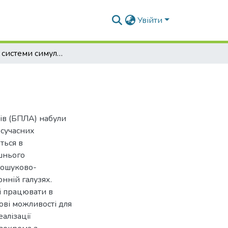
Увійти
Розробка системи симуляції для БПЛА
атів (БПЛА) набули
 сучасних
ться в
шнього
 пошуково-
онній галузях.
ті працювати в
ові можливості для
алізації