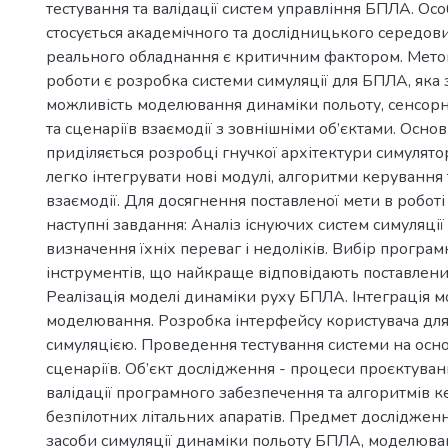
тестування та валідації систем управління БПЛА. Ос
стосується академічного та дослідницького середови
реального обладнання є критичним фактором. Мето
роботи є розробка системи симуляції для БПЛА, яка 
можливість моделювання динаміки польоту, сенсор
та сценаріїв взаємодії з зовнішніми об’єктами. Основ
приділяється розробці гнучкої архітектури симулято
легко інтегрувати нові модулі, алгоритми керування
взаємодії. Для досягнення поставленої мети в робот
наступні завдання: Аналіз існуючих систем симуляці
визначення їхніх переваг і недоліків. Вибір програм
інструментів, що найкраще відповідають поставлен
Реалізація моделі динаміки руху БПЛА. Інтеграція м
моделювання. Розробка інтерфейсу користувача дл
симуляцією. Проведення тестування системи на осн
сценаріїв. Об’єкт дослідження - процеси проєктуванн
валідації програмного забезпечення та алгоритмів 
безпілотних літальних апаратів. Предмет дослідженн
засоби симуляції динаміки польоту БПЛА, моделюва