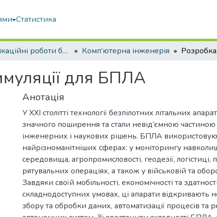
ями
Статистика
Кваліфікаційні роботи бакалаврів
Комп’ютерна інженерія
имуляції для БПЛА
Анотація
У XXI столітті технології безпілотних літальних апар
значного поширення та стали невід’ємною частиною
інженерних і наукових рішень. БПЛА використовую
найрізноманітніших сферах: у моніторингу навколи
середовища, агропромисловості, геодезії, логістиці,
рятувальних операціях, а також у військовій та обор
Завдяки своїй мобільності, економічності та здатнос
складнодоступних умовах, ці апарати відкривають н
збору та обробки даних, автоматизації процесів та ре