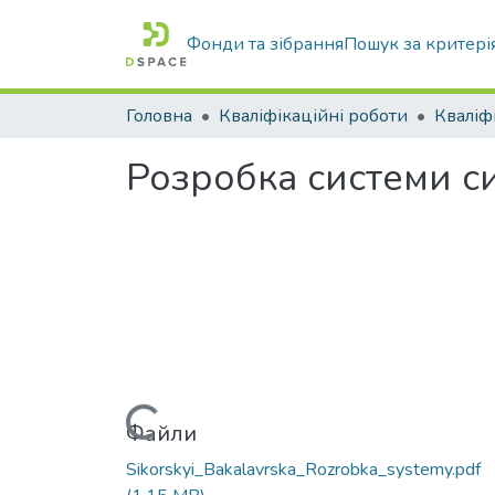
Фонди та зібрання
Пошук за критері
Головна
Кваліфікаційні роботи
Розробка системи с
Вантажиться...
Файли
Sikorskyi_Bakalavrska_Rozrobka_systemy.pdf