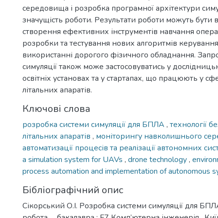
середовища і розробка програмної архітектури сим
значущість роботи. Результати роботи можуть бути 
створення ефективних інструментів навчання опера
розробки та тестування нових алгоритмів керування
використанні дорогого фізичного обладнання. Запр
симуляції також може застосовуватись у дослідницьк
освітніх установах та у стартапах, що працюють у с
літальних апаратів.
Ключові слова
розробка системи симуляції для БПЛА
,
технології б
літальних апаратів
,
моніторингу навколишнього се
автоматизації процесів та реалізації автономних си
a simulation system for UAVs
,
drone technology
,
environ
process automation and implementation of autonomous 
Бібліографічний опис
Сікорський О.І. Розробка системи симуляції для БПЛ
робота … бакалавра : F7 Комп’ютерна інженерія . Київ