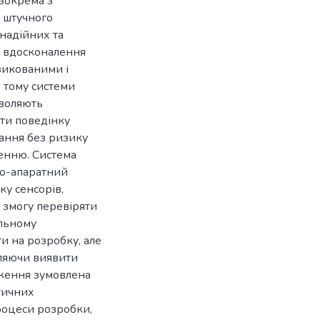
 зокрема з
 штучного
 надійних та
і вдосконалення
зикованими і
е тому системи
зволяють
ти поведінку
вання без ризику
енню. Система
но-апаратний
ку сенсорів,
 змогу перевіряти
льному
и на розробку, але
оляючи виявити
дження зумовлена
тичних
роцеси розробки,