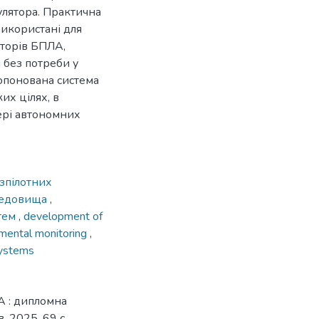
улятора. Практична
використані для
торів БПЛА,
 без потреби у
опонована система
их цілях, в
фері автономних
езпілотних
редовища
,
стем
,
development of
mental monitoring
,
systems
А : дипломна
, 2025. 69 с.