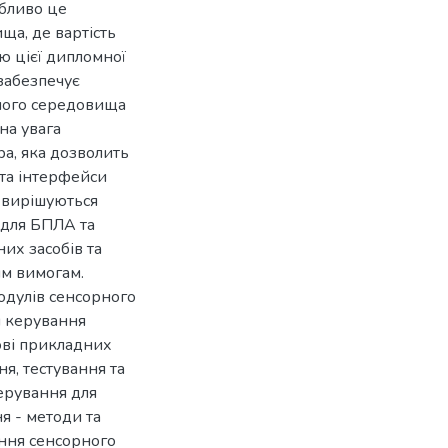
обливо це
ща, де вартість
ю цієї дипломної
забезпечує
ного середовища
на увага
ра, яка дозволить
 та інтерфейси
і вирішуються
ї для БПЛА та
них засобів та
им вимогам.
одулів сенсорного
я керування
ові прикладних
я, тестування та
керування для
я - методи та
ння сенсорного