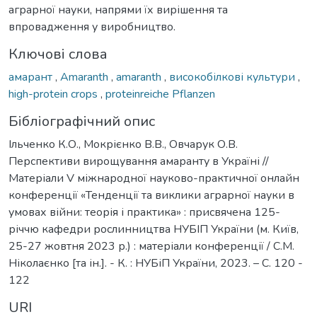
аграрної науки, напрями їх вирішення та
впровадження у виробництво.
Ключові слова
амарант
,
Amaranth
,
amaranth
,
високобілкові культури
,
high-protein crops
,
proteinreiche Pflanzen
Бібліографічний опис
Ільченко К.О., Мокрієнко В.В., Овчарук О.В.
Перспективи вирощування амаранту в Україні //
Матеріали V міжнародної науково-практичної онлайн
конференції «Тенденції та виклики аграрної науки в
умовах війни: теорія і практика» : присвячена 125-
річчю кафедри рослинництва НУБІП України (м. Київ,
25-27 жовтня 2023 р.) : матеріали конференції / С.М.
Ніколаєнко [та ін.]. - К. : НУБіП України, 2023. – С. 120 -
122
URI