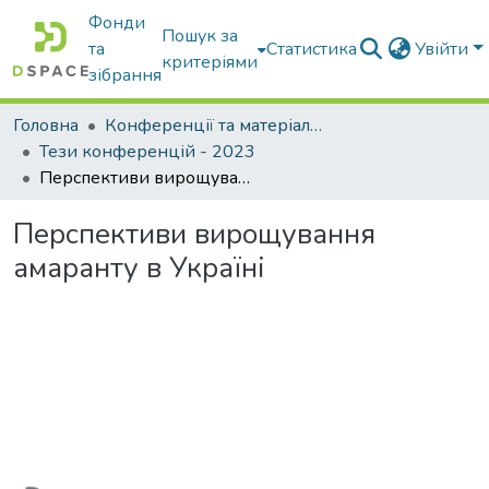
Фонди
Пошук за
та
Статистика
Увійти
критеріями
зібрання
Головна
Конференції та матеріали конференцій
Тези конференцій - 2023
Перспективи вирощування амаранту в Україні
Перспективи вирощування
амаранту в Україні
антажиться...