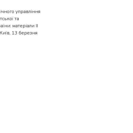
блічного управління
тської та
їни: матеріали ІІ
Київ, 13 березня