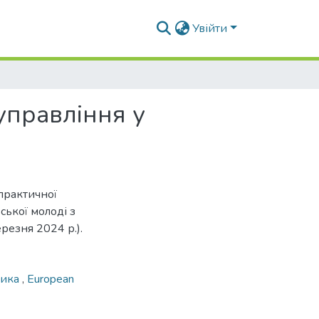
Увійти
 управління у
-практичної
ської молоді з
ерезня 2024 р.).
тика
,
European