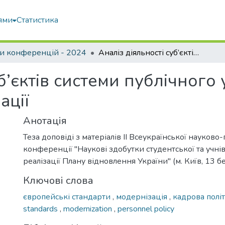
ями
Статистика
и конференцій - 2024
Аналіз діяльності суб’єктів системи публічного управління у контексті євроінтеграції
уб’єктів системи публічного
ації
Анотація
Теза доповіді з матеріалів ІІ Всеукраїнської науково
конференції "Наукові здобутки студентської та учнів
реалізації Плану відновлення України" (м. Київ, 13 б
Ключові слова
європейські стандарти
,
модернізація
,
кадрова полі
standards
,
modernization
,
personnel policy