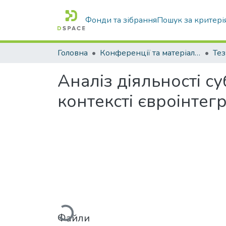
Фонди та зібрання
Пошук за критері
Головна
Конференції та матеріали конференцій
Тез
Аналіз діяльності с
контексті євроінтегр
Вантажиться...
Файли