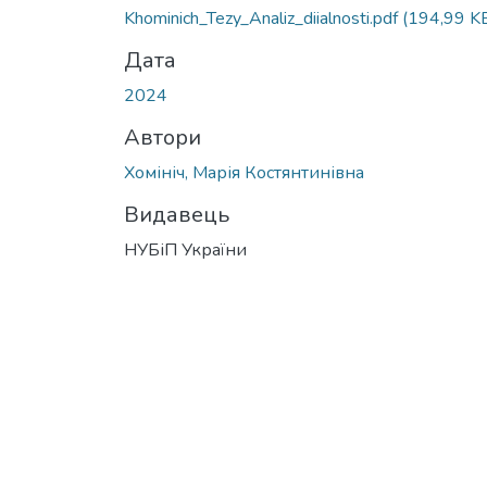
Khominich_Tezy_Analiz_diialnosti.pdf
(194,99 K
Дата
2024
Автори
Хомініч, Марія Костянтинівна
Видавець
НУБіП України