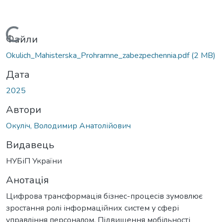
ться...
Файли
Okulich_Mahisterska_Prohramne_zabezpechennia.pdf
(2 MB)
Дата
2025
Автори
Окуліч, Володимир Анатолійович
Видавець
НУБіП України
Анотація
Цифрова трансформація бізнес-процесів зумовлює
зростання ролі інформаційних систем у сфері
управління персоналом. Підвищення мобільності