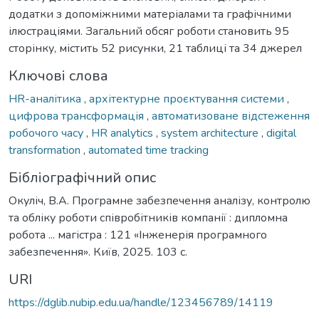
додатки з допоміжними матеріалами та графічними
ілюстраціями. Загальний обсяг роботи становить 95
сторінку, містить 52 рисунки, 21 таблиці та 34 джерел
Ключові слова
HR-аналітика
,
архітектурне проєктування системи
,
цифрова трансформація
,
автоматизоване відстеження
робочого часу
,
HR analytics
,
system architecture
,
digital
transformation
,
automated time tracking
Бібліографічний опис
Окуліч, В.А. Програмне забезпечення аналізу, контролю
та обліку роботи співробітників компанії : дипломна
робота ... магістра : 121 «Інженерія програмного
забезпечення». Київ, 2025. 103 с.
URI
https://dglib.nubip.edu.ua/handle/123456789/14119