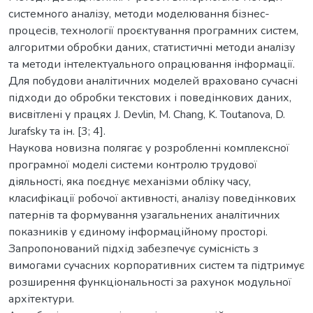
системного аналізу, методи моделювання бізнес-
процесів, технології проєктування програмних систем,
алгоритми обробки даних, статистичні методи аналізу
та методи інтелектуального опрацювання інформації.
Для побудови аналітичних моделей враховано сучасні
підходи до обробки текстових і поведінкових даних,
висвітлені у працях J. Devlin, M. Chang, K. Toutanova, D.
Jurafsky та ін. [3; 4].
Наукова новизна полягає у розробленні комплексної
програмної моделі системи контролю трудової
діяльності, яка поєднує механізми обліку часу,
класифікації робочої активності, аналізу поведінкових
патернів та формування узагальнених аналітичних
показників у єдиному інформаційному просторі.
Запропонований підхід забезпечує сумісність з
вимогами сучасних корпоративних систем та підтримує
розширення функціональності за рахунок модульної
архітектури.