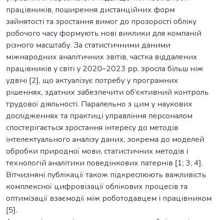
працівників, поширення дистанційних форм
зайнятості та зростання вимог до прозорості обліку
робочого часу формують нові виклики для компаній
різного масштабу. За статистичними даними
міжнародних аналітичних звітів, частка віддалених
працівників у світі у 2020–2023 рр. зросла більш ніж
удвічі [2], що актуалізує потребу у програмних
рішеннях, здатних забезпечити об’єктивний контроль
трудової діяльності. Паралельно з цим у наукових
дослідженнях та практиці управління персоналом
спостерігається зростання інтересу до методів
інтелектуального аналізу даних, зокрема до моделей
обробки природної мови, статистичних методів і
технологій аналітики поведінкових патернів [1; 3; 4].
Вітчизняні публікації також підкреслюють важливість
комплексної цифровізації облікових процесів та
оптимізації взаємодії між роботодавцем і працівником
[5].