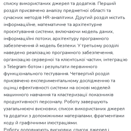
списку використаних джерел та додатків. Перший
розділ присвячено аналізу предметної області та
сучасних методів HR-аналітики. Другий розділ містить
інформаційне, математичне та архітектурне
проєктування системи, включаючи модель даних,
інформаційні потоки, архітектуру програмного
забезпечення й модель безпеки. У третьому розділі
наведено реалізацію програмного забезпечення,
організацію серверної та клієнтської частин, інтеграцію
з Telegram-ботом і результати первинного
функціонального тестування. Четвертий розділ
присвячено експериментальному дослідженню та
оцінці ефективності системи на основі моделей
машинного навчання та кластеризації показників
продуктивності персоналу. Роботу завершують
узагальнюючі висновки, список використаних джерел
та додатки з допоміжними матеріалами, фрагментами
коду й графічними ілюстраціями.
Роботу доповнюють висновки, список джерел і