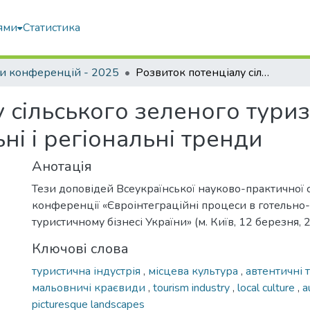
ями
Статистика
и конференцій - 2025
Розвиток потенціалу сільського зеленого туризму з фокусом на глобальні, національні і регіональні тренди
 сільського зеленого тури
ні і регіональні тренди
Анотація
Тези доповідей Всеукраїнської науково-практичної 
конференції «Євроінтеграційні процеси в готельно
туристичному бізнесі України» (м. Київ, 12 березня, 
Ключові слова
туристична індустрія
,
місцева культура
,
автентичні 
мальовничі краєвиди
,
tourism industry
,
local culture
,
a
picturesque landscapes