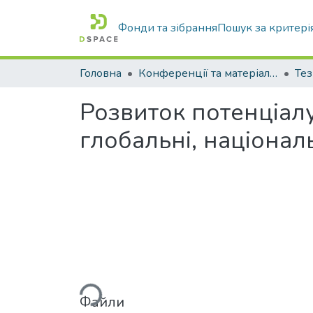
Фонди та зібрання
Пошук за критері
Головна
Конференції та матеріали конференцій
Тез
Розвиток потенціалу
глобальні, національ
Вантажиться...
Файли