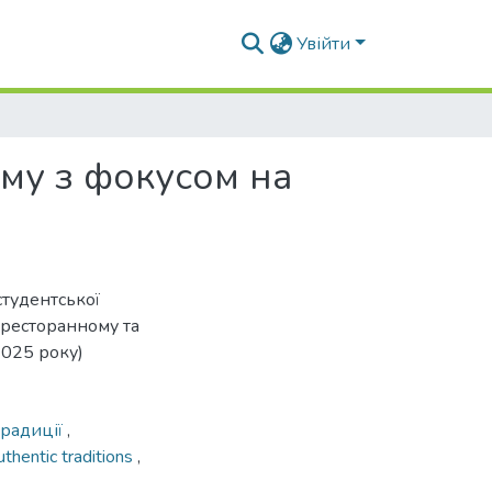
Увійти
зму з фокусом на
студентської
-ресторанному та
2025 року)
традиції
,
uthentic traditions
,