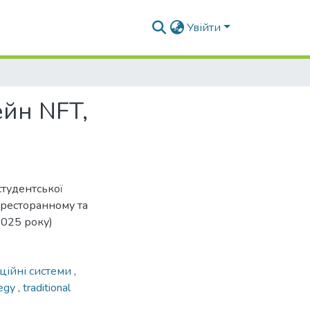
Увійти
ейн NFT,
студентської
-ресторанному та
2025 року)
ційні системи
,
tegy
,
traditional