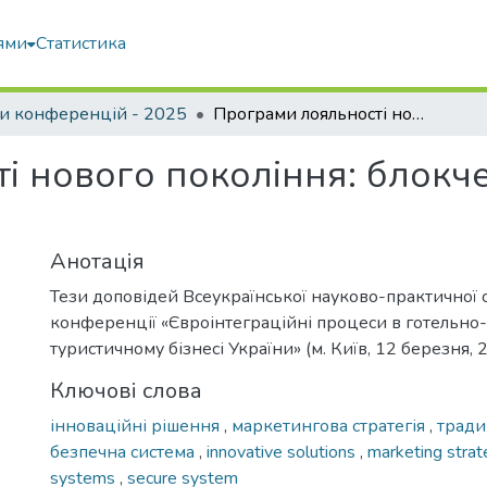
ями
Статистика
и конференцій - 2025
Програми лояльності нового покоління: блокчейн NFT, гейміфікація
і нового покоління: блокч
Анотація
Тези доповідей Всеукраїнської науково-практичної 
конференції «Євроінтеграційні процеси в готельно
туристичному бізнесі України» (м. Київ, 12 березня, 
Ключові слова
інноваційні рішення
,
маркетингова стратегія
,
тради
безпечна система
,
innovative solutions
,
marketing stra
systems
,
secure system