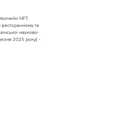
блокчейн NFT,
о-ресторанному та
аїнської науково-
резня 2025 року) -