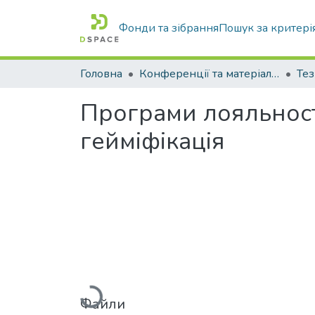
Фонди та зібрання
Пошук за критері
Головна
Конференції та матеріали конференцій
Тез
Програми лояльност
гейміфікація
Вантажиться...
Файли