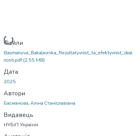
Вантажиться...
Файли
Basmanova_Bakalavrska_Rezultatyvnist_ta_efektyvnist_diial
nosti.pdf
(2,55 MB)
Дата
2025
Автори
Басманова, Аліна Станіславівна
Видавець
НУБіП України