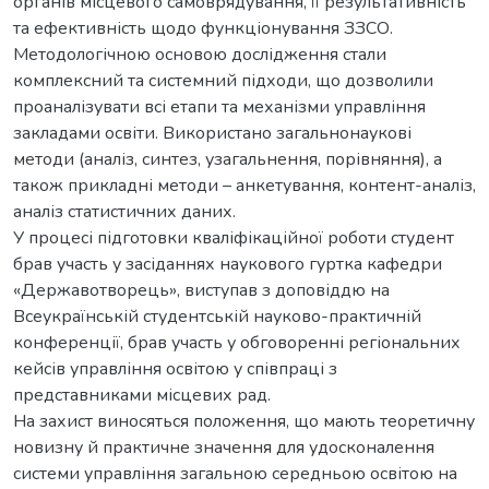
органів місцевого самоврядування, її результативність
та ефективність щодо функціонування ЗЗСО.
Методологічною основою дослідження стали
комплексний та системний підходи, що дозволили
проаналізувати всі етапи та механізми управління
закладами освіти. Використано загальнонаукові
методи (аналіз, синтез, узагальнення, порівняння), а
також прикладні методи – анкетування, контент-аналіз,
аналіз статистичних даних.
У процесі підготовки кваліфікаційної роботи студент
брав участь у засіданнях наукового гуртка кафедри
«Державотворець», виступав з доповіддю на
Всеукраїнській студентській науково-практичній
конференції, брав участь у обговоренні регіональних
кейсів управління освітою у співпраці з
представниками місцевих рад.
На захист виносяться положення, що мають теоретичну
новизну й практичне значення для удосконалення
системи управління загальною середньою освітою на