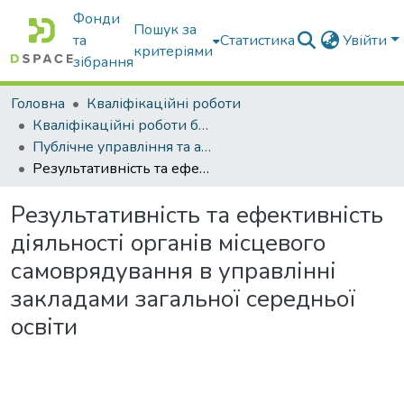
Фонди
Пошук за
та
Статистика
Увійти
критеріями
зібрання
Головна
Кваліфікаційні роботи
Кваліфікаційні роботи бакалаврів
Публічне управління та адміністрування
Результативність та ефективність діяльності органів місцевого самоврядування в управлінні закладами загальної середньої освіти
Результативність та ефективність
діяльності органів місцевого
самоврядування в управлінні
закладами загальної середньої
освіти