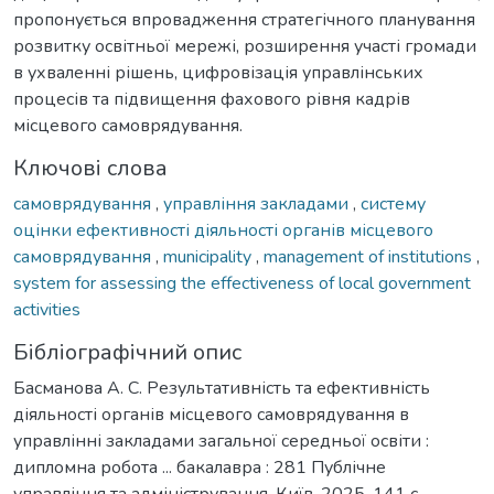
пропонується впровадження стратегічного планування
розвитку освітньої мережі, розширення участі громади
в ухваленні рішень, цифровізація управлінських
процесів та підвищення фахового рівня кадрів
місцевого самоврядування.
Ключові слова
самоврядування
,
управління закладами
,
систему
оцінки ефективності діяльності органів місцевого
самоврядування
,
municipality
,
management of institutions
,
system for assessing the effectiveness of local government
activities
Бібліографічний опис
Басманова А. С. Результативність та ефективність
діяльності органів місцевого самоврядування в
управлінні закладами загальної середньої освіти :
дипломна робота ... бакалавра : 281 Публічне
управління та адміністрування. Київ, 2025. 141 с.