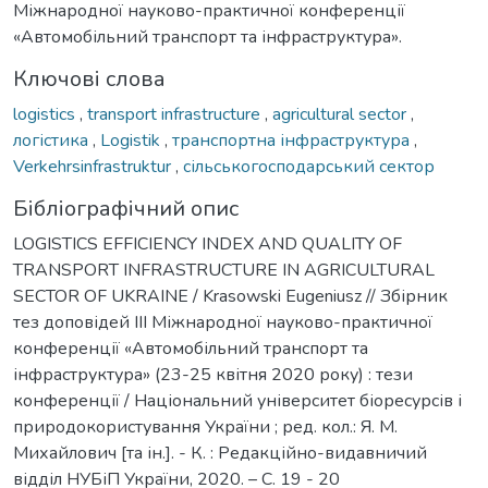
Міжнародної науково-практичної конференції
«Автомобільний транспорт та інфраструктура».
Ключові слова
logistics
,
transport infrastructure
,
agricultural sector
,
логістика
,
Logistik
,
транспортна інфраструктура
,
Verkehrsinfrastruktur
,
сільськогосподарський сектор
Бібліографічний опис
LOGISTICS EFFICIENCY INDEX AND QUALITY OF
TRANSPORT INFRASTRUCTURE IN AGRICULTURAL
SECTOR OF UKRAINE / Krasowski Eugeniusz // Збірник
тез доповідей ІІІ Міжнародної науково-практичної
конференції «Автомобільний транспорт та
інфраструктура» (23-25 квітня 2020 року) : тези
конференції / Національний університет біоресурсів і
природокористування України ; ред. кол.: Я. М.
Михайлович [та ін.]. - К. : Редакційно-видавничий
відділ НУБіП України, 2020. – С. 19 - 20