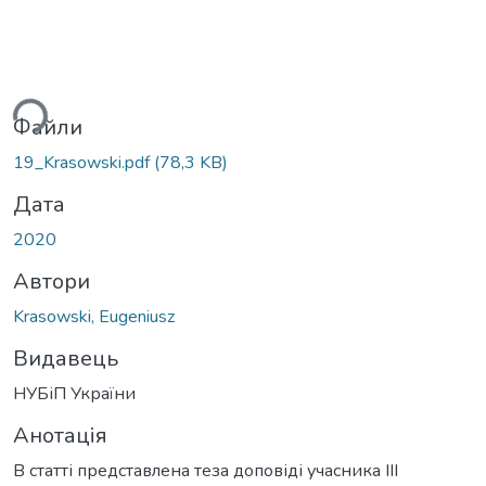
ься...
Файли
19_Krasowski.pdf
(78,3 KB)
Дата
2020
Автори
Krasowski, Eugeniusz
Видавець
НУБіП України
Анотація
В статті представлена теза доповіді учасника ІІІ