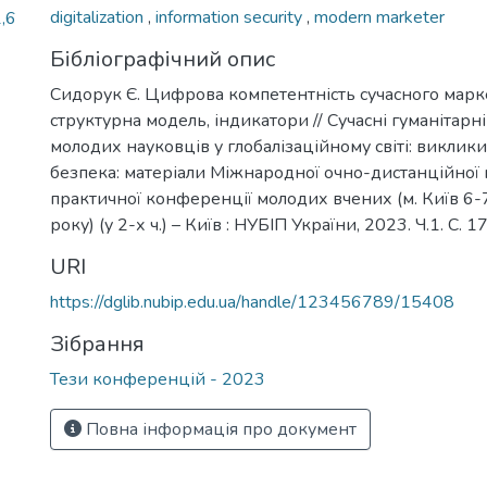
digitalization
,
information security
,
modern marketer
,6
Бібліографічний опис
Сидорук Є. Цифрова компетентність сучасного марк
структурна модель, індикатори // Сучасні гуманітарн
молодих науковців у глобалізаційному світі: виклики,
безпека: матеріали Міжнародної очно-дистанційної
практичної конференції молодих вчених (м. Київ 6-
року) (у 2-х ч.) – Київ : НУБІП України, 2023. Ч.1. С. 
URI
https://dglib.nubip.edu.ua/handle/123456789/15408
Зібрання
Тези конференцій - 2023
Повна інформація про документ