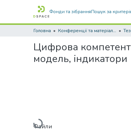
Фонди та зібрання
Пошук за критері
Головна
Конференції та матеріали конференцій
Тез
Цифрова компетентн
модель, індикатори
Вантажиться...
Файли