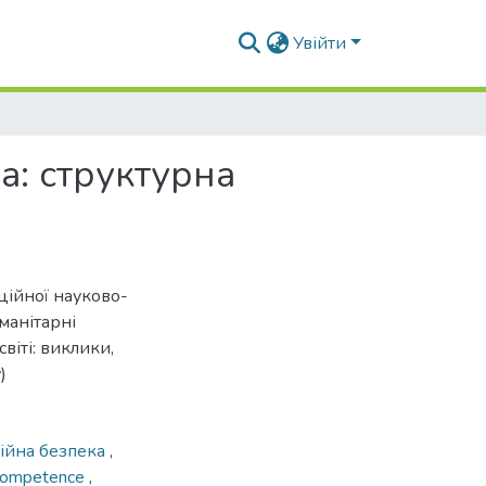
Увійти
а: структурна
ційної науково-
манітарні
віті: виклики,
)
ійна безпека
,
 competence
,