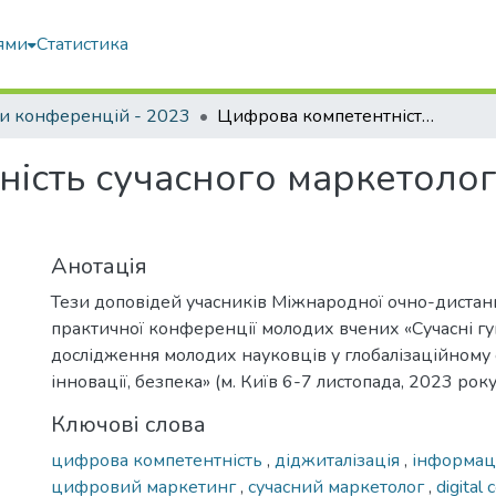
ями
Статистика
и конференцій - 2023
Цифрова компетентність сучасного маркетолога: структурна модель, індикатори
ість сучасного маркетолог
Анотація
Тези доповідей учасників Міжнародної очно-дистан
практичної конференції молодих вчених «Сучасні гу
дослідження молодих науковців у глобалізаційному с
інновації, безпека» (м. Київ 6-7 листопада, 2023 року
Ключові слова
цифрова компетентність
,
діджиталізація
,
інформац
цифровий маркетинг
,
сучасний маркетолог
,
digital