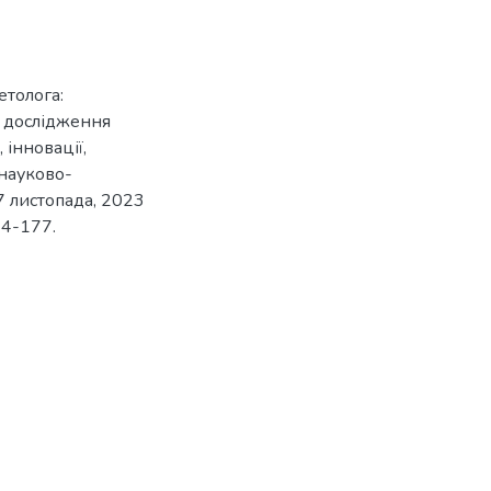
етолога:
і дослідження
 інновації,
 науково-
7 листопада, 2023
174-177.