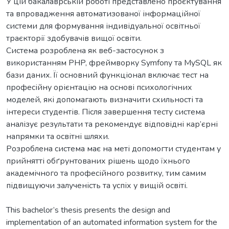
У цій бакалаврській роботі представлено проєктування
та впровадження автоматизованої інформаційної
системи для формування індивідуальної освітньої
траєкторії здобувачів вищої освіти.
Система розроблена як веб-застосунок з
використанням PHP, фреймворку Symfony та MySQL як
бази даних. Її основний функціонал включає тест на
професійну орієнтацію на основі психологічних
моделей, які допомагають визначити схильності та
інтереси студентів. Після завершення тесту система
аналізує результати та рекомендує відповідні кар’єрні
напрямки та освітні шляхи.
Розроблена система має на меті допомогти студентам у
прийнятті обґрунтованих рішень щодо їхнього
академічного та професійного розвитку, тим самим
підвищуючи залученість та успіх у вищій освіті.
This bachelor’s thesis presents the design and
implementation of an automated information system for the