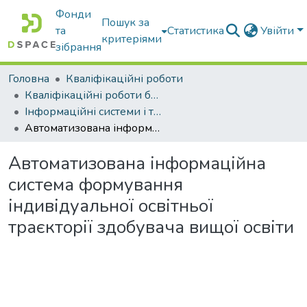
Фонди
Пошук за
та
Статистика
Увійти
критеріями
зібрання
Головна
Кваліфікаційні роботи
Кваліфікаційні роботи бакалаврів
Інформаційні системи і технології
Автоматизована інформаційна система формування індивідуальної освітньої траєкторії здобувача вищої освіти
Автоматизована інформаційна
система формування
індивідуальної освітньої
траєкторії здобувача вищої освіти