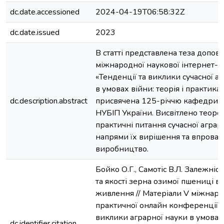
dc.date.accessioned
2024-04-19T06:58:32Z
dc.date.issued
2023
В статті представлена теза допові
міжнародної наукової інтернет-
«Тенденції та виклики сучасної а
в умовах війни: теорія і практика»
dc.description.abstract
присвячена 125-річчю кафедри 
НУБІП України. Висвітлено теорет
практичні питання сучасної аграр
напрями їх вирішення та впрова
виробництво.
Бойко О.Г., Самотіс В.Л. Залежніс
та якості зерна озимої пшениці ві
живлення // Матеріали V міжнаро
практичної онлайн конференції «
виклики аграрної науки в умовах 
dc.identifier.citation