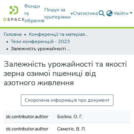
Фонди
Пошук за
та
Статистика
Увійти
критеріями
зібрання
Головна
Конференції та матеріали конференцій
Тези конференцій - 2023
Залежність урожайності та якості зерна озимої пшениці від азотного живлення
Залежність урожайності та якості
зерна озимої пшениці від
азотного живлення
Скорочена інформація про документ
dc.contributor.author
Бойко, О. Г.
dc.contributor.author
Самотіс, В. Л.