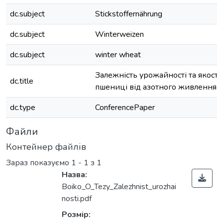
dc.subject
Stickstoffernährung
dc.subject
Winterweizen
dc.subject
winter wheat
Залежність урожайності та якості
dc.title
пшениці від азотного живлення
dc.type
ConferencePaper
Файли
Контейнер файлів
Зараз показуємо
1 - 1 з 1
Назва:
Boiko_O_Tezy_Zalezhnist_urozhai
nosti.pdf
Розмір: