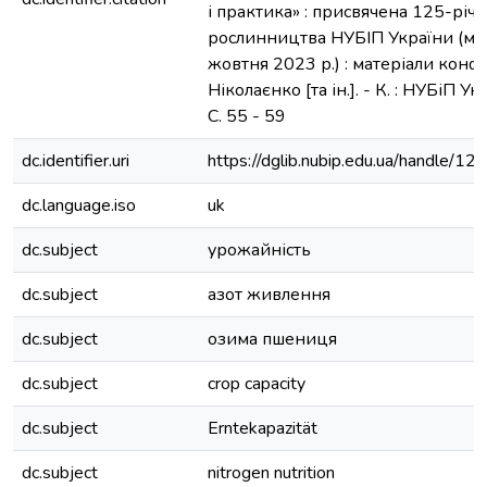
і практика» : присвячена 125-рі
рослинництва НУБІП України (м. 
жовтня 2023 р.) : матеріали конфе
Ніколаєнко [та ін.]. - К. : НУБіП Ук
С. 55 - 59
dc.identifier.uri
https://dglib.nubip.edu.ua/handle/
dc.language.iso
uk
dc.subject
урожайність
dc.subject
азот живлення
dc.subject
озима пшениця
dc.subject
crop capacity
dc.subject
Erntekapazität
dc.subject
nitrogen nutrition