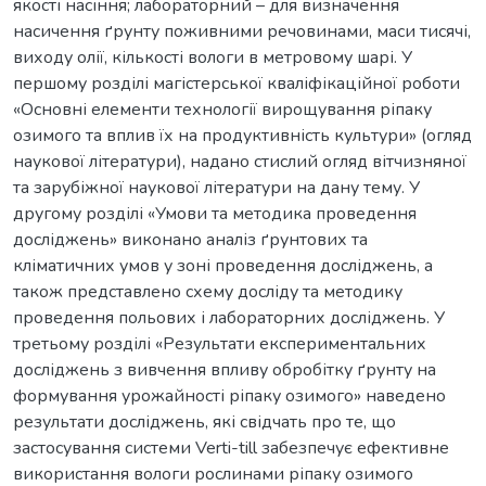
якості насіння; лабораторний – для визначення
насичення ґрунту поживними речовинами, маси тисячі,
виходу олії, кількості вологи в метровому шарі. У
першому розділі магістерської кваліфікаційної роботи
«Основні елементи технології вирощування ріпаку
озимого та вплив їх на продуктивність культури» (огляд
наукової літератури), надано стислий огляд вітчизняної
та зарубіжної наукової літератури на дану тему. У
другому розділі «Умови та методика проведення
досліджень» виконано аналіз ґрунтових та
кліматичних умов у зоні проведення досліджень, а
також представлено схему досліду та методику
проведення польових і лабораторних досліджень. У
третьому розділі «Результати експериментальних
досліджень з вивчення впливу обробітку ґрунту на
формування урожайності ріпаку озимого» наведено
результати досліджень, які свідчать про те, що
застосування системи Verti-till забезпечує ефективне
використання вологи рослинами ріпаку озимого