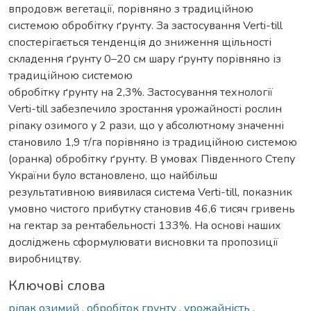
впродовж вегетації, порівняно з традиційною
системою обробітку ґрунту. За застосування Verti-till
спостерігається тенденція до зниження щільності
складення ґрунту 0–20 см шару ґрунту порівняно із
традиційною системою
обробітку ґрунту на 2,3%. Застосування технології
Verti-till забезпечило зростання урожайності рослин
ріпаку озимого у 2 рази, що у абсолютному значенні
становило 1,9 т/га порівняно із традиційною системою
(оранка) обробітку ґрунту. В умовах Південного Степу
України було встановлено, що найбільш
результативною виявилася система Verti-till, показник
умовно чистого прибутку становив 46,6 тисяч гривень
на гектар за рентабельності 133%. На основі наших
досліджень сформулювати висновки та пропозиції
виробництву.
Ключові слова
ріпак озимий
,
обробіток грунту
,
урожайність
,