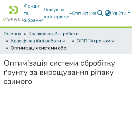
Фонди
Пошук за
та
Статистика
Увійти
критеріями
зібрання
Головна
Кваліфікаційні роботи
Кваліфікаційні роботи магістрів
ОПП "Агрономія"
Оптимізація системи обробітку ґрунту за вирощування ріпаку озимого
Оптимізація системи обробітку
ґрунту за вирощування ріпаку
озимого