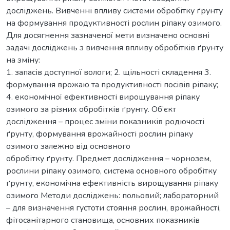
досліджень. Вивченні впливу системи обробітку ґрунту
на формування продуктивності рослин ріпаку озимого.
Для досягнення зазначеної мети визначено основні
задачі досліджень з вивчення впливу обробітків ґрунту
на зміну:
1. запасів доступної вологи; 2. щільності складення 3.
формування врожаю та продуктивності посівів ріпаку;
4. економічної ефективності вирощування ріпаку
озимого за різних обробітків ґрунту. Об’єкт
дослідження – процес зміни показників родючості
ґрунту, формування врожайності рослин ріпаку
озимого залежно від основного
обробітку ґрунту. Предмет дослідження – чорнозем,
рослини ріпаку озимого, система основного обробітку
ґрунту, економічна ефективність вирощування ріпаку
озимого Методи досліджень: польовий; лабораторний
– для визначення густоти стояння рослин, врожайності,
фітосанітарного становища, основних показників