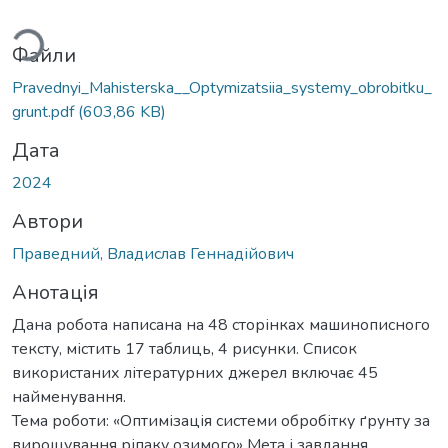
ться...
Файли
Pravednyi_Mahisterska__Optymizatsiia_systemy_obrobitku_
grunt.pdf
(603,86 KB)
Дата
2024
Автори
Праведний, Владислав Геннадійович
Анотація
Дана робота написана на 48 сторінках машинописного
тексту, містить 17 таблиць, 4 рисунки. Список
використаних літературних джерел включає 45
найменування.
Тема роботи: «Оптимізація системи обробітку ґрунту за
вирощування ріпаку озимого» Мета і завдання