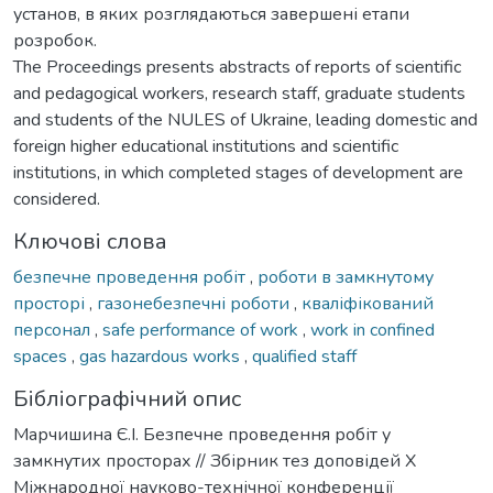
установ, в яких розглядаються завершені етапи
розробок.
The Proceedings presents abstracts of reports of scientific
and pedagogical workers, research staff, graduate students
and students of the NULES of Ukraine, leading domestic and
foreign higher educational institutions and scientific
institutions, in which completed stages of development are
considered.
Ключові слова
безпечне проведення робіт
,
роботи в замкнутому
просторі
,
газонебезпечні роботи
,
кваліфікований
персонал
,
safe performance of work
,
work in confined
spaces
,
gas hazardous works
,
qualified staff
Бібліографічний опис
Марчишина Є.І. Безпечне проведення робіт у
замкнутих просторах // Збірник тез доповідей Х
Міжнародної науково-технічної конференції