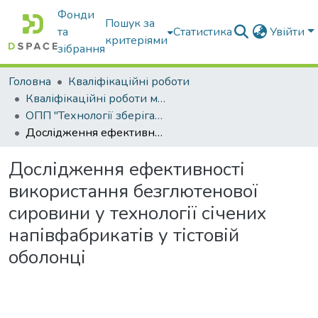
Фонди
Пошук за
та
Статистика
Увійти
критеріями
зібрання
Головна
Кваліфікаційні роботи
Кваліфікаційні роботи магістрів
ОПП "Технології зберігання, консервування та переробки м’яса"
Дослідження ефективності використання безглютенової сировини у технології січених напівфабрикатів у тістовій оболонці
Дослідження ефективності
використання безглютенової
сировини у технології січених
напівфабрикатів у тістовій
оболонці