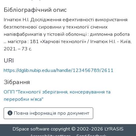
Бібліографічний опис
Ігнатюк Н.І. Дослідження ефективності використання
безглютенової сировини у технології січених
напівфабрикатів у тістовій оболонці : дипломна робота
... магістра : 181 «Харчові технології» / Ігнатюк Н.І. - Київ,
2021. – 73 с.
URI
https://dglib.nubip.edu.ua/handle/123456789/2611
Зібрання
ОПП "Технології зберігання, консервування та
переробки м’яса"
Повна інформація про документ
DSpace software
copyright © 2002-2026
LYRASIS