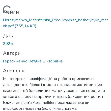
Вантажиться...
Файли
Herasymenko_Mahisterska_Produktyvnist_bdzholynykh_mat
ok.pdf
(755,14 KB)
Дата
2025
Автори
Герасименко, Тетяна Вікторівна
Анотація
Магістерська кваліфікаційна робота присвячена
дослідженню біологічних та господарсько-корисних
властивостей бджолиних маток української породи та
їхнього впливу на продуктивність бджолиних родин.
Бджолина сім’я Apis mellifera розглядається як
високоорганізована біологічна система,