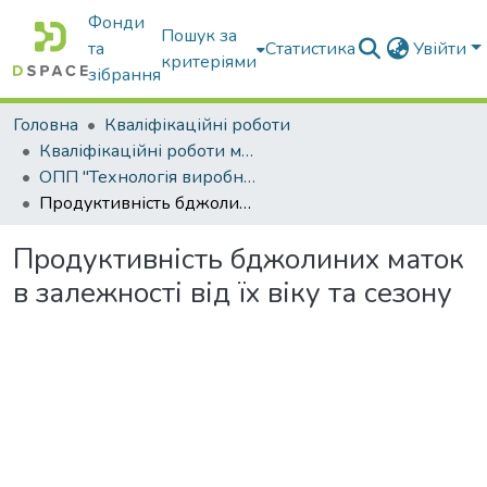
Фонди
Пошук за
та
Статистика
Увійти
критеріями
зібрання
Головна
Кваліфікаційні роботи
Кваліфікаційні роботи магістрів
ОПП "Технологія виробництва і переробки продукції тваринництва"
Продуктивність бджолиних маток в залежності від їх віку та сезону
Продуктивність бджолиних маток
в залежності від їх віку та сезону