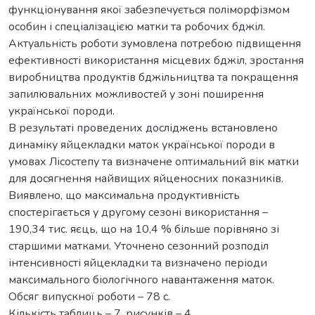
функціонування якої забезпечується поліморфізмом
особин і спеціалізацією матки та робочих бджіл.
Актуальність роботи зумовлена потребою підвищення
ефективності використання місцевих бджіл, зростання
виробництва продуктів бджільництва та покращення
запилювальних можливостей у зоні поширення
української породи.
В результаті проведених досліджень встановлено
динаміку яйцекладки маток української породи в
умовах Лісостепу та визначене оптимальний вік матки
для досягнення найвищих яйценосних показників.
Виявлено, що максимальна продуктивність
спостерігається у другому сезоні використання –
190,34 тис. яєць, що на 10,4 % більше порівняно зі
старшими матками. Уточнено сезонний розподіл
інтенсивності яйцекладки та визначено періоди
максимального біологічного навантаження маток.
Обсяг випускної роботи – 78 с.
Кількість таблиць – 7, рисунків – 4.