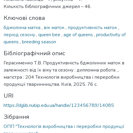
Кількість бібліографічних джерел – 46.
Ключові слова
бджолина матка
,
вік маток
,
продуктивність маток
,
період сезону
,
queen bee
,
age of queens
,
productivity of
queens
,
breeding season
Бібліографічний опис
Герасименко Т.В. Продуктивність бджолиних маток в
залежності від їх віку та сезону : дипломна робота ...
магістра : 204 Технологія виробництва і переробки
продукції тваринництва. Київ, 2025. 76 с.
URI
https://dglib.nubip.edu.ua/handle/123456789/14085
Зібрання
ОПП "Технологія виробництва і переробки продукції