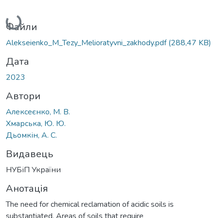
Вантажиться...
Файли
Alekseienko_M_Tezy_Melioratyvni_zakhody.pdf
(288,47 KB)
Дата
2023
Автори
Алексеєнко, М. В.
Хмарська, Ю. Ю.
Дьомкін, А. С.
Видавець
НУБіП України
Анотація
The need for chemical reclamation of acidic soils is
substantiated. Areas of soils that require