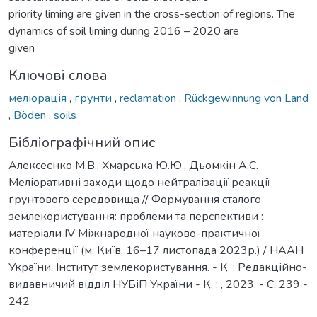
priority liming are given in the cross-section of regions. The
dynamics of soil liming during 2016 – 2020 are
given
Ключові слова
меліорація
,
ґрунти
,
reclamation
,
Rückgewinnung von Land
,
Böden
,
soils
Бібліографічний опис
Алексеєнко М.В., Хмарська Ю.Ю., Дьомкін А.С.
Меліоративні заходи щодо нейтралізації реакції
ґрунтового середовища // Формування сталого
землекористування: проблеми та перспективи :
матеріали ІV Міжнародної науково-практичної
конференції (м. Київ, 16–17 листопада 2023р.) / НААН
України, Інститут землекористування. - К. : Редакційно-
видавничий відділ НУБіП України - К. : , 2023. - С. 239 -
242