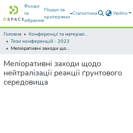
Фонди
Пошук за
та
Статистика
Увійти
критеріями
зібрання
Головна
Конференції та матеріали конференцій
Тези конференцій - 2023
Меліоративні заходи щодо нейтралізації реакції ґрунтового середовища
Меліоративні заходи щодо
нейтралізації реакції ґрунтового
середовища