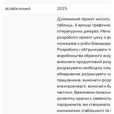
dc.date.issued
2025
Дипломний проект містить: 5
таблиць, 4 аркуші графічної 
літературних джерел. Мета д
розробити проект цеху з ви
консервів з риби бланширован
Розробити і обґрунтувати те
виробництва обраного асорт
виконати продуктовий розрах
розрахувати необхідну кількі
обладнання, розрахувати чис
працівників, виконати розра
електроенергії, виконати буд
частини. Важливим показник
розвитку країни є наявність 
підприємств, які створюють о
економічної стабільності та з