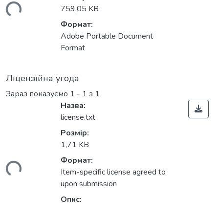
759,05 KB
Формат:
Adobe Portable Document
Format
Ліцензійна угода
Зараз показуємо
1 - 1 з 1
Назва:
license.txt
Розмір:
1,71 KB
ься...
Формат:
Item-specific license agreed to
upon submission
Опис: