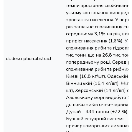
темпи зростання споживання
усьому світі значно виперед
зростання населення. У пері
рік загальне споживання ста
середньому 3,1% на рік, ви
приріст населення (1,6%). У
споживання риби та гідропро
тис. тонн, що на 26,8 тис. тон
dc.description.abstract
попередньому році. Серед ре
споживання риби та рибних п
Києві (16,8 кг/шт), Одеській (
Вінницькій (15,4 кг/шт), Жит
шт), Херсонській (14 кг/шт) об
Азовському морі видобуто 1
до показників січня–червня 2
Дунай – 434 тонни (+72 %), 
Бузькій естуарній системі – 3
причорноморських лиманах –