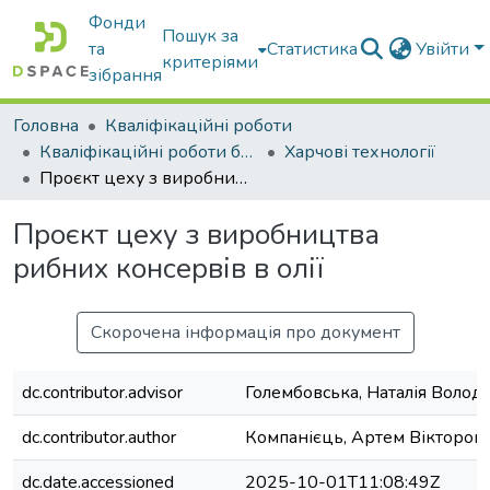
Фонди
Пошук за
та
Статистика
Увійти
критеріями
зібрання
Головна
Кваліфікаційні роботи
Кваліфікаційні роботи бакалаврів
Харчові технології
Проєкт цеху з виробництва рибних консервів в олії
Проєкт цеху з виробництва
рибних консервів в олії
Скорочена інформація про документ
dc.contributor.advisor
Голембовська, Наталія Волод
dc.contributor.author
Компанієць, Артем Вікторов
dc.date.accessioned
2025-10-01T11:08:49Z