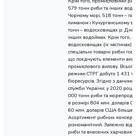
Крім того, промисловими ри
579 тонн риби та інших водни
Чорному морі, 518 тонн – пони
лиманом і Кучурганському во
тонн – водосховищах р. Дніпр
інших водоймах. Крім того, на
водосховищах (їх частинах)
спеціальні товарні рибні госп
що поєднують елементи аква
промислового вилову. Всього 
режимі СТРГ добуто 1 431 т
біоресурсів. Згідно з даним
служби України, у 2020 році
000 тонн риби та морепродук
в розмірі 804 млн. доларів 
60 млн. доларів США більше,
Асортимент рибних консерві
різноманітний. Залежно від 
риби та внесених харчових і