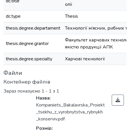
dc.title
олії
dc.type
Thesis
thesis.degree.departament
Технології м’ясних, рибних т
Факультет харчових технолог
thesis.degree.grantor
якістю продукції АПК
thesis.degree.specialty
Харчові технології
Файли
Контейнер файлів
Зараз показуємо
1 - 1 з 1
Назва:
Kompaniiets_Bakalavrska_Proiekt
_tsekhu_z_vyrobnytstva_rybnykh
_konserviv.pdf
ься...
Розмір: