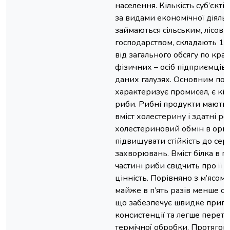
населення. Кількість суб’єкт
за видами економічної діяльн
займаються сільським, лісови
господарством, складають 14
від загального обсягу по країн
фізичних – осіб підприємців,
даних галузях. Основним по
характеризує промисел, є кіл
риби. Рибні продукти мають
вміст холестерину і здатні р
холестериновий обмін в орга
підвищувати стійкість до се
захворювань. Вміст білка в по
частині риби свідчить про її 
цінність. Порівняно з м’ясом 
майже в п’ять разів менше сп
що забезпечує швидке пригот
консистенції та легше перетр
термічної обробки. Протягом 