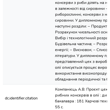
консерви з риби ділять на нат
в залежності від сировини - н
риборослинні, консерви з не
сировини. У дипломному про
наступні розділи: − Продукто
Розрахунок чисельності осно
Вибір і технологічний розра
Будівельна частина; − Розрах
енергії; − Висновок; − Списо
літератури. У дипломному пр
представлений цех з виробн
олії описується процес вироб
використання високопродукти
обладнання періодичної та бе
Компанієць А.В. Проєкт цех
рибних консервів в олії : дипл
dc.identifier.citation
бакалавра : 181 Харчові техно
55 с.