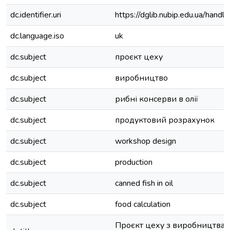
dc.identifier.uri
https://dglib.nubip.edu.ua/ha
dc.language.iso
uk
dc.subject
проєкт цеху
dc.subject
виробництво
dc.subject
рибні консерви в олії
dc.subject
продуктовий розрахунок
dc.subject
workshop design
dc.subject
production
dc.subject
canned fish in oil
dc.subject
food calculation
Проєкт цеху з виробництва 